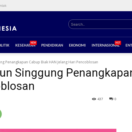
ntak
Search..
NEW
HOT
LITIK
KESEHATAN
PENDIDIKAN
EKONOMI
INTERNASIONAL
EN
ng Penangkapan Cabup Biak HAN Jelang Hari Pencoblosan
un Singgung Penangkapa
oblosan
437
0