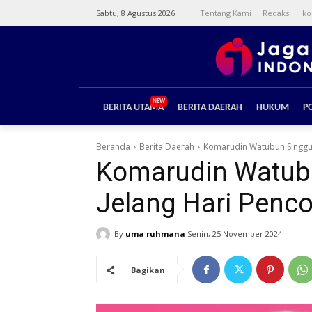
Sabtu, 8 Agustus 2026
Tentang Kami
Redaksi
ko
NEW
BERITA UTAMA
BERITA DAERAH
HUKUM
PO
Beranda
Berita Daerah
Komarudin Watubun Singgu
Komarudin Watub
Jelang Hari Penc
By
uma ruhmana
Senin, 25 November 2024
Bagikan