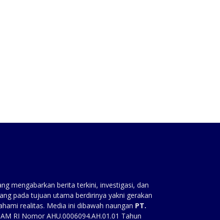
:
g mengabarkan berita terkini, investigasi, dan
ang pada tujuan utama berdirinya yakni gerakan
ahami realitas. Media ini dibawah naungan
PT.
HAM RI Nomor AHU.0006094.AH.01.01 Tahun