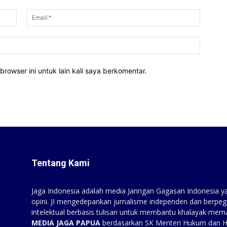
Nama:*
Email:*
Website
rowser ini untuk lain kali saya berkomentar.
Tentang Kami
Jaga Indonesia adalah media Jaringan Gagasan Indonesia yan
opini. JI mengedepankan jurnalisme independen dan berpeg
intelektual berbasis tulisan untuk membantu khalayak mem
MEDIA JAGA PAPUA
berdasarkan SK Menteri Hukum dan 