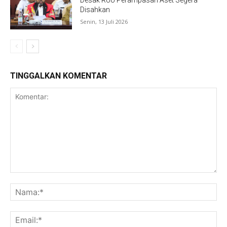
Desak RUU Perampasan Aset Segera
Disahkan
Senin, 13 Juli 2026
TINGGALKAN KOMENTAR
Komentar:
Na
Ema