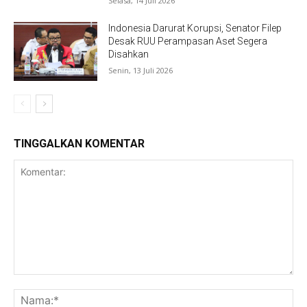
Selasa, 14 Juli 2026
Indonesia Darurat Korupsi, Senator Filep
Desak RUU Perampasan Aset Segera
Disahkan
Senin, 13 Juli 2026
TINGGALKAN KOMENTAR
Komentar:
Na