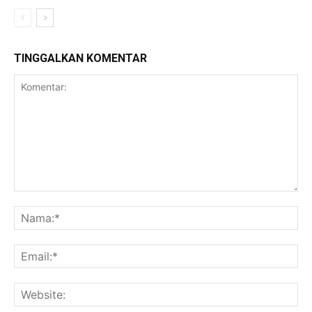
TINGGALKAN KOMENTAR
Komentar:
Na
Ema
Web