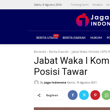
Sabtu, 8 Agustus 2026
Tentang Kami
Redaksi
ko
NEW
BERITA UTAMA
BERITA DAERAH
HUKUM
PO
Beranda
Berita Daerah
Jabat Waka I Komite I DPD 
Jabat Waka I Komi
Posisi Tawar
By
Jaga Indonesia
Kamis, 19 Agustus 2021
Bagikan