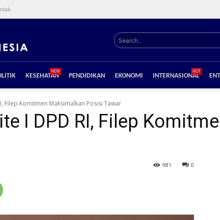
ntak
Search..
NEW
HOT
LITIK
KESEHATAN
PENDIDIKAN
EKONOMI
INTERNASIONAL
EN
RI, Filep Komitmen Maksimalkan Posisi Tawar
te I DPD RI, Filep Komit
981
0