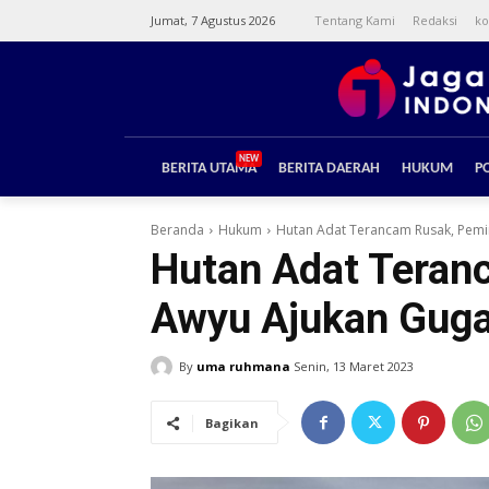
Jumat, 7 Agustus 2026
Tentang Kami
Redaksi
ko
NEW
BERITA UTAMA
BERITA DAERAH
HUKUM
PO
Beranda
Hukum
Hutan Adat Terancam Rusak, Pemi
Hutan Adat Teran
Awyu Ajukan Gug
By
uma ruhmana
Senin, 13 Maret 2023
Bagikan