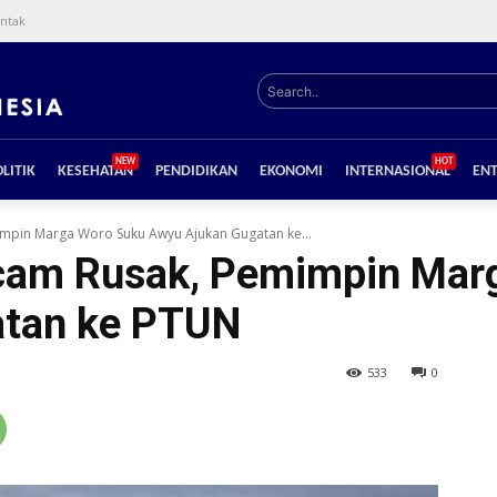
ntak
Search..
NEW
HOT
LITIK
KESEHATAN
PENDIDIKAN
EKONOMI
INTERNASIONAL
EN
mpin Marga Woro Suku Awyu Ajukan Gugatan ke...
cam Rusak, Pemimpin Mar
atan ke PTUN
533
0