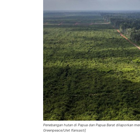
Penebangan hutan di Papua dan Papua Barat dilaporkan me
Greenpeace/Ulet Ifansasti]