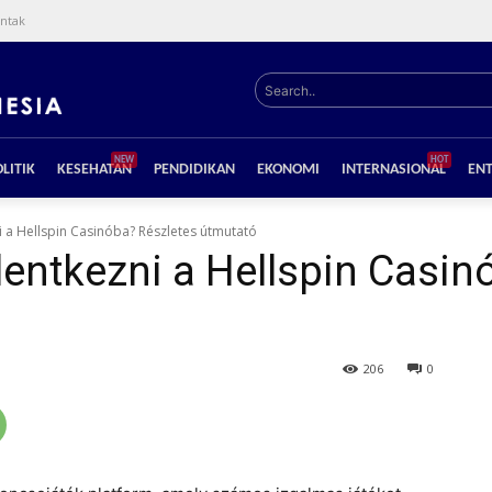
ntak
Search..
NEW
HOT
LITIK
KESEHATAN
PENDIDIKAN
EKONOMI
INTERNASIONAL
EN
i a Hellspin Casinóba? Részletes útmutató
lentkezni a Hellspin Casin
206
0