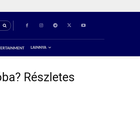
LAINNYA
TERTAINMENT
óba? Részletes