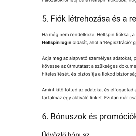
5. Fiók létrehozása és a re
Ha még nem rendelkezel Hellspin fiókkal, a 
Hellspin login
oldalát, ahol a ‘Regisztráció’ 
Adja meg az alapvető személyes adatokat, pél
kövesse az útmutatást a szükséges dokumen
hitelesítését, és biztosítja a fiókod biztonsá
Amint kitöltötted az adatokat és elfogadtad 
tartalmaz egy aktiváló linket. Ezután már csa
6. Bónuszok és promóciók
Üdvözlő bónusz