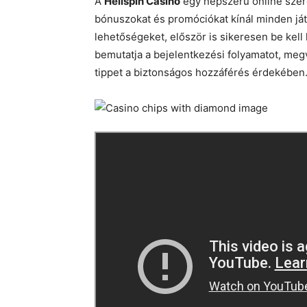
A
Hellspin Casino
egy népszerű online szere
bónuszokat és promóciókat kínál minden já
lehetőségeket, először is sikeresen be kell
bemutatja a bejelentkezési folyamatot, meg
tippet a biztonságos hozzáférés érdekében