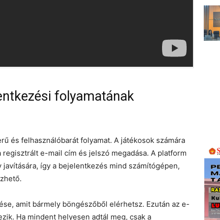
lentkezési folyamatának
rű és felhasználóbarát folyamat. A játékosok számára
regisztrált e-mail cím és jelszó megadása. A platform
y javítására, így a bejelentkezés mind számítógépen,
zhető.
ése, amit bármely böngészőből elérhetsz. Ezután az e-
zik. Ha mindent helyesen adtál meg, csak a