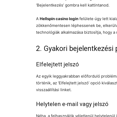
‘Bejelentkezés’ gombra kell kattintanod.
A
Hellspin casino login
felülete úgy lett kia
zökkenőmentesen léphessenek be, elkerülv
technológiák alkalmazása biztosítja, hogy a
2. Gyakori bejelentkezés
Elfelejtett jelszó
Az egyik leggyakrabban előforduló probléma,
történik, az ‘Elfelejtett jelszó’ opció kivá
visszaállítási linket.
Helytelen e-mail vagy jelszó
Néha, a felhasználók véletlenül helytelenül 