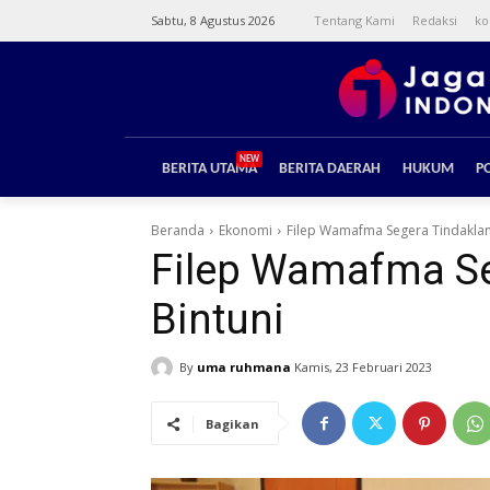
Sabtu, 8 Agustus 2026
Tentang Kami
Redaksi
ko
NEW
BERITA UTAMA
BERITA DAERAH
HUKUM
PO
Beranda
Ekonomi
Filep Wamafma Segera Tindaklanju
Filep Wamafma Seg
Bintuni
By
uma ruhmana
Kamis, 23 Februari 2023
Bagikan