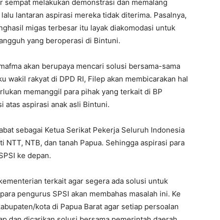
r sempat melakukan demonstrasi dan memalang
lu lantaran aspirasi mereka tidak diterima. Pasalnya,
nghasil migas terbesar itu layak diakomodasi untuk
angguh yang beroperasi di Bintuni.
Wamafma akan berupaya mencari solusi bersama-sama
ku wakil rakyat di DPD RI, Filep akan membicarakan hal
erlukan memanggil para pihak yang terkait di BP
atas aspirasi anak asli Bintuni.
jabat sebagai Ketua Serikat Pekerja Seluruh Indonesia
ti NTT, NTB, dan tanah Papua. Sehingga aspirasi para
SPSI ke depan.
 kementerian terkait agar segera ada solusi untuk
para pengurus SPSI akan membahas masalah ini. Ke
kabupaten/kota di Papua Barat agar setiap persoalan
ap dan dicarikan solusi bersama pemerintah daerah