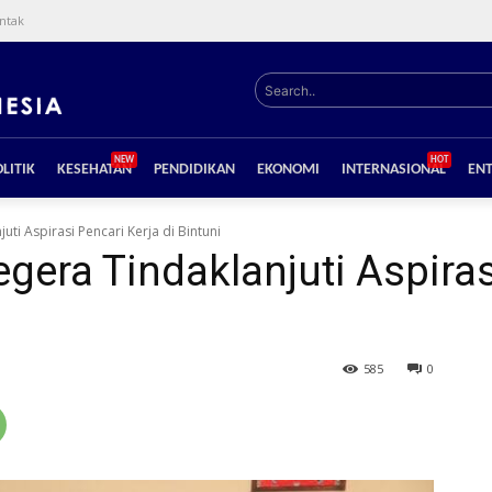
ntak
Search..
NEW
HOT
LITIK
KESEHATAN
PENDIDIKAN
EKONOMI
INTERNASIONAL
EN
ti Aspirasi Pencari Kerja di Bintuni
era Tindaklanjuti Aspirasi
585
0