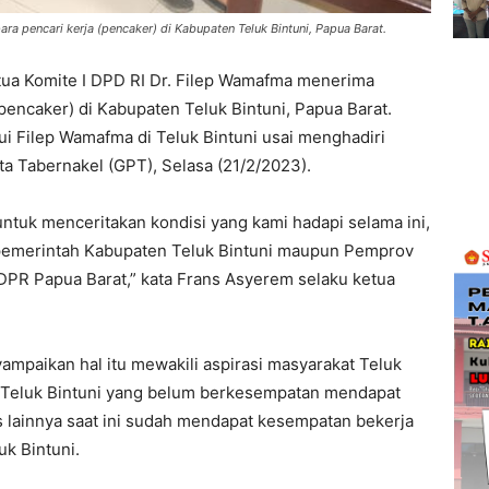
ra pencari kerja (pencaker) di Kabupaten Teluk Bintuni, Papua Barat.
tua Komite I DPD RI Dr. Filep Wamafma menerima
(pencaker) di Kabupaten Teluk Bintuni, Papua Barat.
i Filep Wamafma di Teluk Bintuni usai menghadiri
a Tabernakel (GPT), Selasa (21/2/2023).
untuk menceritakan kondisi yang kami hadapi selama ini,
k pemerintah Kabupaten Teluk Bintuni maupun Pemprov
PR Papua Barat,” kata Frans Asyerem selaku ketua
mpaikan hal itu mewakili aspirasi masyarakat Teluk
i Teluk Bintuni yang belum berkesempatan mendapat
 lainnya saat ini sudah mendapat kesempatan bekerja
uk Bintuni.