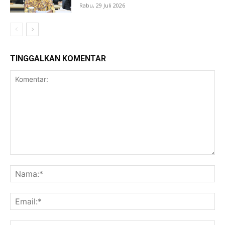
Rabu, 29 Juli 2026
TINGGALKAN KOMENTAR
Komentar:
Na
Ema