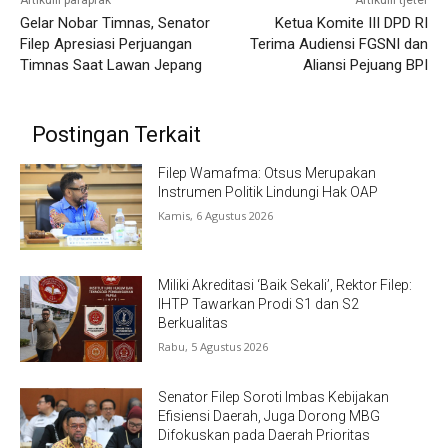
Artikulli paraprak
Artikulli tjetër
Gelar Nobar Timnas, Senator
Ketua Komite III DPD RI
Filep Apresiasi Perjuangan
Terima Audiensi FGSNI dan
Timnas Saat Lawan Jepang
Aliansi Pejuang BPI
Postingan Terkait
Filep Wamafma: Otsus Merupakan
Instrumen Politik Lindungi Hak OAP
Kamis, 6 Agustus 2026
Miliki Akreditasi ‘Baik Sekali’, Rektor Filep:
IHTP Tawarkan Prodi S1 dan S2
Berkualitas
Rabu, 5 Agustus 2026
Senator Filep Soroti Imbas Kebijakan
Efisiensi Daerah, Juga Dorong MBG
Difokuskan pada Daerah Prioritas