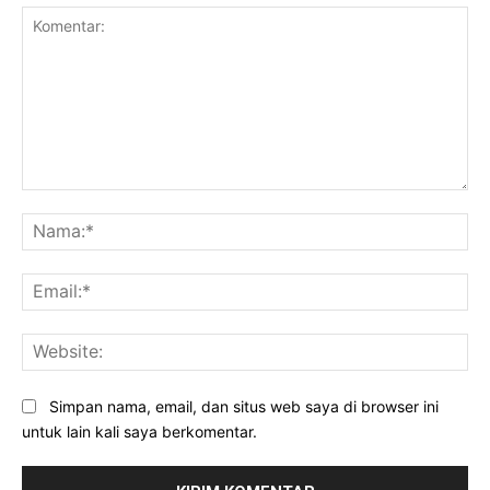
Komentar:
Na
Ema
Web
Simpan nama, email, dan situs web saya di browser ini
untuk lain kali saya berkomentar.