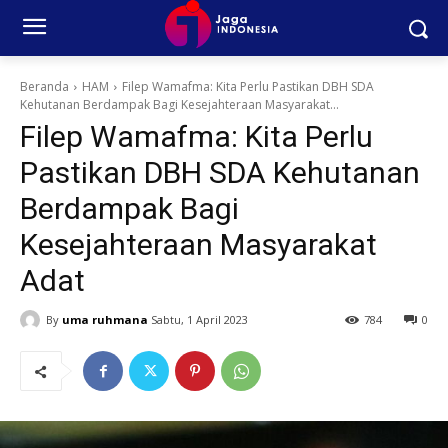
Beranda
HAM
Filep Wamafma: Kita Perlu Pastikan DBH SDA
Kehutanan Berdampak Bagi Kesejahteraan Masyarakat...
Filep Wamafma: Kita Perlu
Pastikan DBH SDA Kehutanan
Berdampak Bagi
Kesejahteraan Masyarakat
Adat
By
uma ruhmana
Sabtu, 1 April 2023
784
0