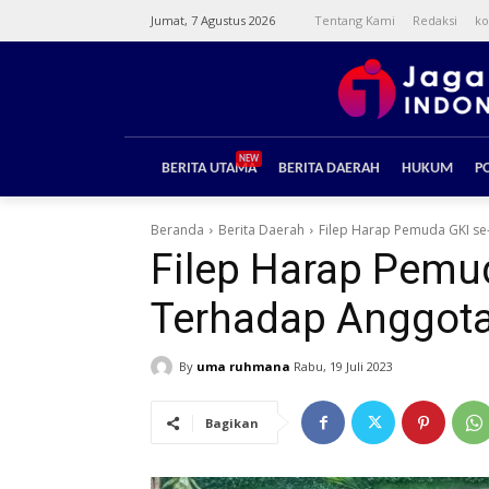
Jumat, 7 Agustus 2026
Tentang Kami
Redaksi
ko
NEW
BERITA UTAMA
BERITA DAERAH
HUKUM
PO
Beranda
Berita Daerah
Filep Harap Pemuda GKI se
Filep Harap Pemu
Terhadap Anggota
By
uma ruhmana
Rabu, 19 Juli 2023
Bagikan