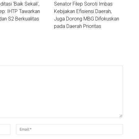
ditasi ‘Baik Sekali’,
Senator Filep Soroti Imbas
lep: IHTP Tawarkan
Kebijakan Efisiensi Daerah,
dan S2 Berkualitas
Juga Dorong MBG Difokuskan
pada Daerah Prioritas
Nama:*
Email:*