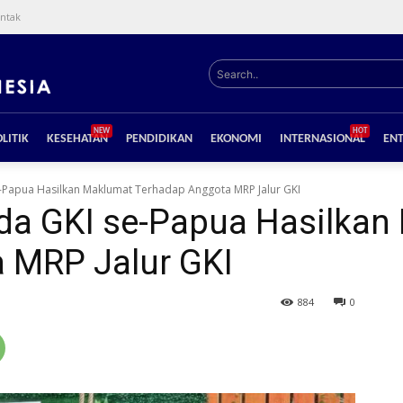
ntak
Search..
NEW
HOT
LITIK
KESEHATAN
PENDIDIKAN
EKONOMI
INTERNASIONAL
EN
-Papua Hasilkan Maklumat Terhadap Anggota MRP Jalur GKI
da GKI se-Papua Hasilkan
 MRP Jalur GKI
884
0