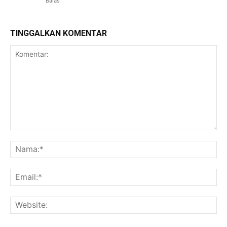
Balas
TINGGALKAN KOMENTAR
Komentar:
Na
Ema
Web