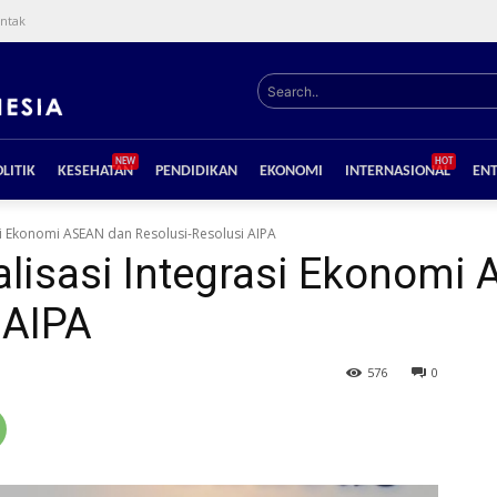
ntak
Search..
NEW
HOT
LITIK
KESEHATAN
PENDIDIKAN
EKONOMI
INTERNASIONAL
EN
si Ekonomi ASEAN dan Resolusi-Resolusi AIPA
alisasi Integrasi Ekonomi
 AIPA
576
0