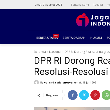
Jumat, 7 Agustus 2026
Tentang Kami
Redaksi
ko
NEW
BERITA UTAMA
BERITA DAERAH
HUKUM
PO
Beranda
Nasional
DPR RI Dorong Realisasi Integra
DPR RI Dorong Re
Resolusi-Resolusi
By
yolanda alvionesya
Jumat, 18 Juni 2021
Bagikan