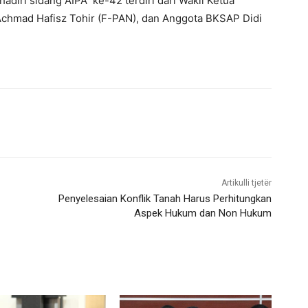
iri sidang AIPA ke-42 terdiri dari Wakil Ketua
chmad Hafisz Tohir (F-PAN), dan Anggota BKSAP Didi
Artikulli tjetër
Penyelesaian Konflik Tanah Harus Perhitungkan
Aspek Hukum dan Non Hukum