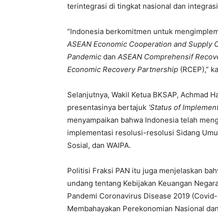
terintegrasi di tingkat nasional dan integras
“Indonesia berkomitmen untuk mengimple
ASEAN Economic Cooperation and Supply Ch
Pandemic
dan
ASEAN Comprehensif Recov
Economic Recovery Partnership
(RCEP),” kat
Selanjutnya, Wakil Ketua BKSAP, Achmad Haf
presentasinya bertajuk
‘Status of Implemen
menyampaikan bahwa Indonesia telah men
implementasi resolusi-resolusi Sidang Umu
Sosial, dan WAIPA.
Politisi Fraksi PAN itu juga menjelaskan 
undang tentang Kebijakan Keuangan Negara
Pandemi Coronavirus Disease 2019 (Covid
Membahayakan Perekonomian Nasional dan/a