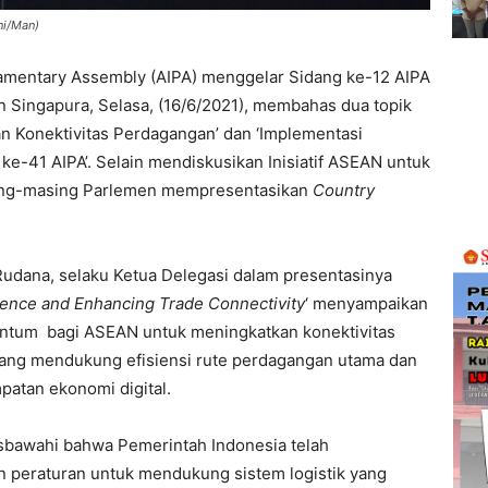
ni/Man)
amentary Assembly (AIPA) menggelar Sidang ke-12 AIPA
 Singapura, Selasa, (16/6/2021), membahas dua topik
an Konektivitas Perdagangan’ dan ‘Implementasi
e-41 AIPA’. Selain mendiskusikan Inisiatif ASEAN untuk
sing-masing Parlemen mempresentasikan
Country
udana, selaku Ketua Delegasi dalam presentasinya
ience and Enhancing Trade Connectivity
‘ menyampaikan
ntum bagi ASEAN untuk meningkatkan konektivitas
 yang mendukung efisiensi rute perdagangan utama dan
patan ekonomi digital.
risbawahi bahwa Pemerintah Indonesia telah
peraturan untuk mendukung sistem logistik yang