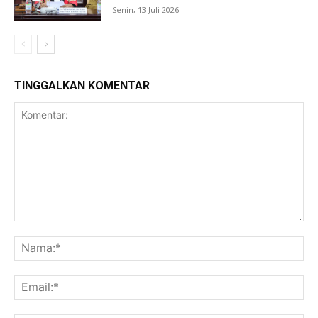
Senin, 13 Juli 2026
TINGGALKAN KOMENTAR
Komentar:
Na
Ema