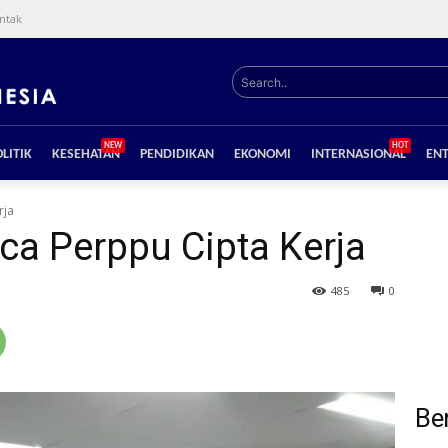
ntak
Search..
NEW
HOT
LITIK
KESEHATAN
PENDIDIKAN
EKONOMI
INTERNASIONAL
EN
rja
a Perppu Cipta Kerja
485
0
Ber