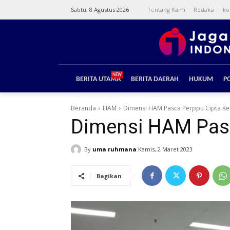
Sabtu, 8 Agustus 2026
Tentang Kami
Redaksi
ko
NEW
BERITA UTAMA
BERITA DAERAH
HUKUM
PO
Beranda
HAM
Dimensi HAM Pasca Perppu Cipta Ke
Dimensi HAM Pasc
By
uma ruhmana
Kamis, 2 Maret 2023
Bagikan