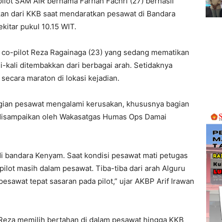
ilot SAM AIR bernama Farhan Fachri (27) berhasil
an dari KKB saat mendaratkan pesawat di Bandara
kitar pukul 10.15 WIT.
an co-pilot Reza Ragainaga (23) yang sedang mematikan
-kali ditembakkan dari berbagai arah. Setidaknya
secara maraton di lokasi kejadian.
gian pesawat mengalami kerusakan, khususnya bagian
 disampaikan oleh Wakasatgas Humas Ops Damai
di bandara Kenyam. Saat kondisi pesawat mati petugas
lot masih dalam pesawat. Tiba-tiba dari arah Alguru
sawat tepat sasaran pada pilot,” ujar AKBP Arif Irawan
n Reza memilih bertahan di dalam pesawat hingga KKB