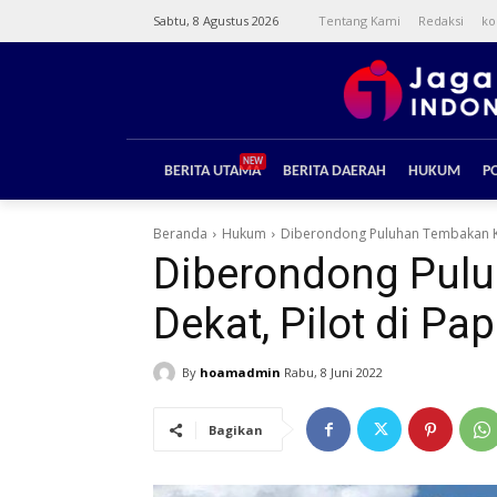
Sabtu, 8 Agustus 2026
Tentang Kami
Redaksi
ko
NEW
BERITA UTAMA
BERITA DAERAH
HUKUM
PO
Beranda
Hukum
Diberondong Puluhan Tembakan KKB 
Diberondong Pulu
Dekat, Pilot di Pa
By
hoamadmin
Rabu, 8 Juni 2022
Bagikan