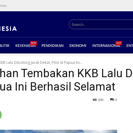
ntak
Search..
NEW
HOT
LITIK
KESEHATAN
PENDIDIKAN
EKONOMI
INTERNASIONAL
EN
Lalu Ditodong Jarak Dekat, Pilot di Papua Ini...
han Tembakan KKB Lalu D
pua Ini Berhasil Selamat
630
0