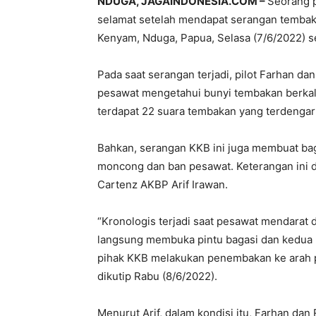
NDUGA, JAGAINDONESIA.COM –
Seorang p
selamat setelah mendapat serangan tembak
Kenyam, Nduga, Papua, Selasa (7/6/2022) se
Pada saat serangan terjadi, pilot Farhan d
pesawat mengetahui bunyi tembakan berkali
terdapat 22 suara tembakan yang terdengar 
Bahkan, serangan KKB ini juga membuat ba
moncong dan ban pesawat. Keterangan ini
Cartenz AKBP Arif Irawan.
“Kronologis terjadi saat pesawat mendarat 
langsung membuka pintu bagasi dan kedua pi
pihak KKB melakukan penembakan ke arah pe
dikutip Rabu (8/6/2022).
Menurut Arif, dalam kondisi itu, Farhan da