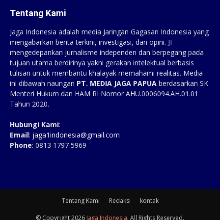
Tentang Kami
Jaga Indonesia adalah media Jaringan Gagasan Indonesia yang
mengabarkan berita terkini, investigasi, dan opini. JI
mengedepankan jurnalisme independen dan berpegang pada
tujuan utama berdirinya yakni gerakan intelektual berbasis
tulisan untuk membantu khalayak memahami realitas. Media
ini dibawah naungan
PT. MEDIA JAGA PAPUA
berdasarkan SK
Menteri Hukum dan HAM RI Nomor AHU.0006094.AH.01.01
Tahun 2020.
Hubungi Kami
:
Email
:
jaga1indonesia@gmail.com
Phone
: 0813 1797 5969
Tentang Kami
Redaksi
kontak
© Copyright 2026
Jaga Indonesia
. All Rights Reserved.