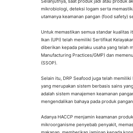
Selanjutnya, saat produk jadi atau produk a
mikrobiologi, deteksi logam serta memastik
utamanya keamanan pangan (food safety) s
Untuk memastikan semua standar kualitas i
Ikan (UPI) telah memiliki Sertifikat Kelaya
diberikan kepada pelaku usaha yang telah 
Manufacturing Practices/GMP) dan memenuhi
(SSOP).
Selain itu, DRP Seafood juga telah memiliki
yang merupakan sistem berbasis sains yang 
adalah sistem manajemen keamanan pangan 
mengendalikan bahaya pada produk pangan
Adanya HACCP menjamin keamanan produk p
mikroorganisme penyebab penyakit, mema
makanan, memberikan jaminan kepada kon