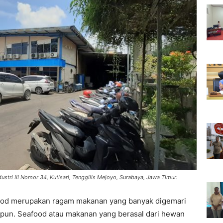
stri III Nomor 34, Kutisari, Tenggilis Mejoyo, Surabaya, Jawa Timur.
od merupakan ragam makanan yang banyak digemari
apun. Seafood atau makanan yang berasal dari hewan