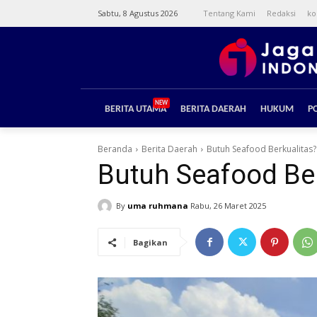
Sabtu, 8 Agustus 2026
Tentang Kami
Redaksi
ko
NEW
BERITA UTAMA
BERITA DAERAH
HUKUM
PO
Beranda
Berita Daerah
Butuh Seafood Berkualitas?
Butuh Seafood Ber
By
uma ruhmana
Rabu, 26 Maret 2025
Bagikan