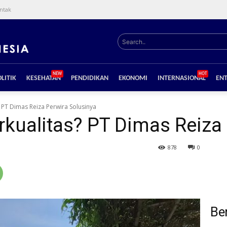
ntak
Search..
NEW
HOT
LITIK
KESEHATAN
PENDIDIKAN
EKONOMI
INTERNASIONAL
EN
 PT Dimas Reiza Perwira Solusinya
kualitas? PT Dimas Reiza 
878
0
Ber