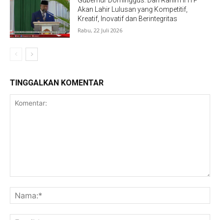
Gubernur Dominggus: Dari Rahim IHTP
Akan Lahir Lulusan yang Kompetitif,
Kreatif, Inovatif dan Berintegritas
Rabu, 22 Juli 2026
TINGGALKAN KOMENTAR
Komentar:
Na
Ema