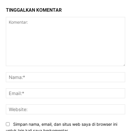
TINGGALKAN KOMENTAR
Komentar:
Na
Ema
Web
Simpan nama, email, dan situs web saya di browser ini
untuk lain kali saya berkomentar.