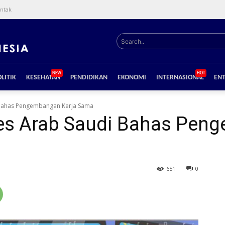
ntak
Search..
NEW
HOT
LITIK
KESEHATAN
PENDIDIKAN
EKONOMI
INTERNASIONAL
EN
 Bahas Pengembangan Kerja Sama
es Arab Saudi Bahas Peng
651
0