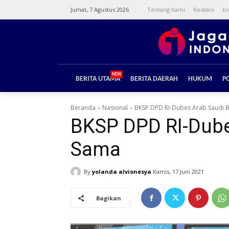
Jumat, 7 Agustus 2026
Tentang Kami
Redaksi
ko
NEW
BERITA UTAMA
BERITA DAERAH
HUKUM
PO
Beranda
Nasional
BKSP DPD RI-Dubes Arab Saudi
BKSP DPD RI-Dub
Sama
By
yolanda alvionesya
Kamis, 17 Juni 2021
Bagikan