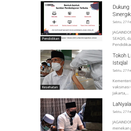
Dukung 
Sinergi
Sabtu, 27 F
JAGAINDON
SEAQIS, d
Pendidikan
Pendidikan
Tokoh L
Istiqlal
Sabtu, 27 F
Kementeri
vaksinasi 
Kesehatan
Jakarta,...
LaNyala
Sabtu, 27 F
JAGAINDON
menekan p