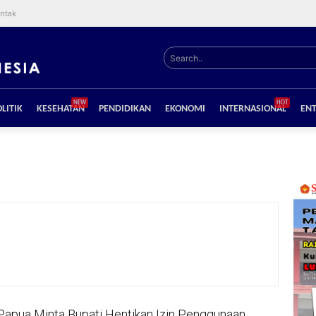
ntak
Search..
NEW
HOT
LITIK
KESEHATAN
PENDIDIKAN
EKONOMI
INTERNASIONAL
EN
apua Minta Bupati Hentikan Izin Penggunaan