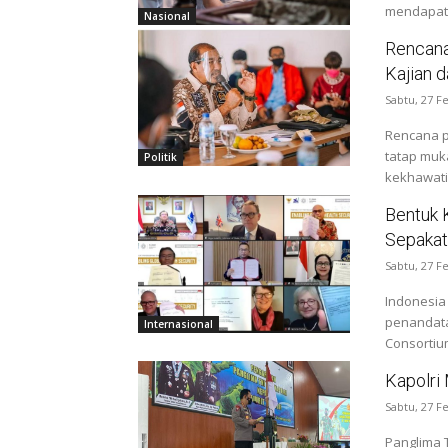
mendapat a
Nasional
Rencana
Kajian 
Sabtu, 27 F
Rencana p
tatap muk
Politik
kekhawatir
Bentuk K
Sepakat
Sabtu, 27 F
Indonesia 
penandat
Internasional
Consortium 
Kapolri
Sabtu, 27 F
Panglima T