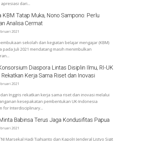
presiasi dari...
 KBM Tatap Muka, Nono Sampono: Perlu
dan Analisa Cermat
ebruari 2021
embukaan sekolah dan kegiatan belajar mengajar (KBM)
a pada Juli 2021 mendatang masih menimbulkan
an...
onsorsium Diaspora Lintas Disiplin Ilmu, RI-UK
 Rekatkan Kerja Sama Riset dan Inovasi
ebruari 2021
dan Inggris rekatkan kerja sama riset dan inovasi melalui
anganan kesepakatan pembentukan UK-Indonesia
for Interdisciplinary...
 Minta Babinsa Terus Jaga Kondusifitas Papua
ebruari 2021
NI Marsekal Hadi Tjahjanto dan Kapolri Jenderal Listyo Sigit