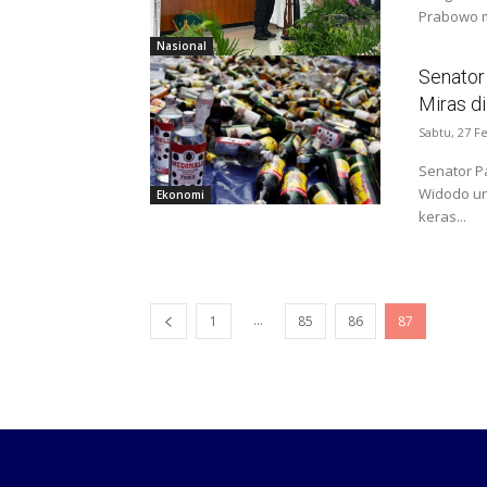
Prabowo m
Nasional
Senator 
Miras d
Sabtu, 27 F
Senator P
Widodo un
Ekonomi
keras...
...
1
85
86
87