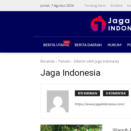
Jumat, 7 Agustus 2026
Tentang Kami
Redaksi
ko
NEW
BERITA UTAMA
BERITA DAERAH
HUKUM
PO
Beranda
Penulis
Dikirim oleh Jaga Indonesia
Jaga Indonesia
870 KIRIMAN
0 KOMENTAR
https://www.jagaindonesia.com/
Wagub P