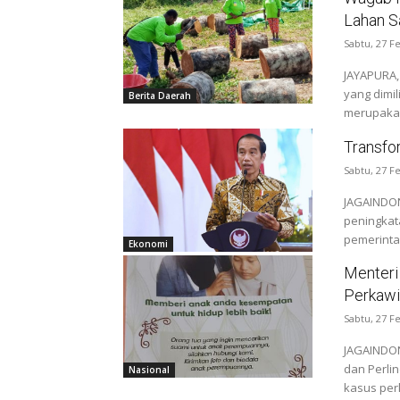
Lahan S
Sabtu, 27 F
JAYAPURA,
yang dimil
Berita Daerah
merupakan
Transfor
Sabtu, 27 F
JAGAINDON
peningkat
pemerinta
Ekonomi
Menteri
Perkawi
Sabtu, 27 F
JAGAINDON
dan Perli
Nasional
kasus per