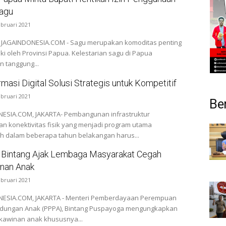
agu
ebruari 2021
 JAGAINDONESIA.COM - Sagu merupakan komoditas penting
iki oleh Provinsi Papua. Kelestarian sagu di Papua
 tanggung...
masi Digital Solusi Strategis untuk Kompetitif
ebruari 2021
Be
ESIA.COM, JAKARTA- Pembangunan infrastruktur
an konektivitas fisik yang menjadi program utama
h dalam beberapa tahun belakangan harus...
 Bintang Ajak Lembaga Masyarakat Cegah
nan Anak
ebruari 2021
ESIA.COM, JAKARTA - Menteri Pemberdayaan Perempuan
ndungan Anak (PPPA), Bintang Puspayoga mengungkapkan
kawinan anak khususnya...