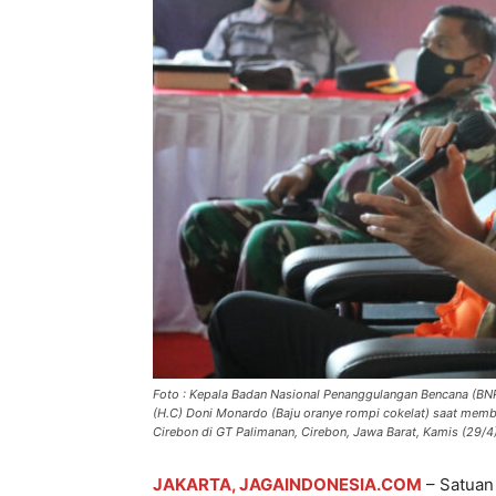
Foto : Kepala Badan Nasional Penanggulangan Bencana (BNP
(H.C) Doni Monardo (Baju oranye rompi cokelat) saat member
Cirebon di GT Palimanan, Cirebon, Jawa Barat, Kamis (29/
JAKARTA, JAGAINDONESIA.COM
– Satuan