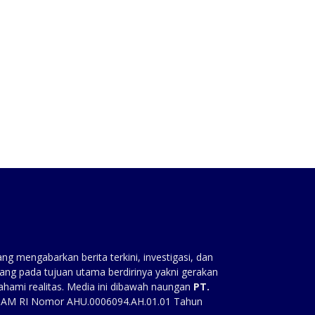
:
g mengabarkan berita terkini, investigasi, dan
ang pada tujuan utama berdirinya yakni gerakan
ahami realitas. Media ini dibawah naungan
PT.
HAM RI Nomor AHU.0006094.AH.01.01 Tahun