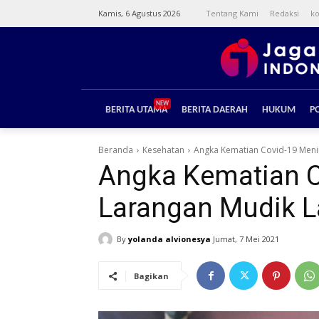
Kamis, 6 Agustus 2026
Tentang Kami
Redaksi
ko
NEW
BERITA UTAMA
BERITA DAERAH
HUKUM
PO
Beranda
Kesehatan
Angka Kematian Covid-19 Menin
Angka Kematian C
Larangan Mudik L
By
yolanda alvionesya
Jumat, 7 Mei 2021
Bagikan