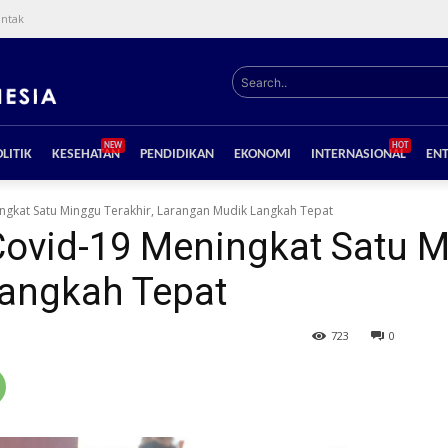
ntak
Search..
NEW
HOT
LITIK
KESEHATAN
PENDIDIKAN
EKONOMI
INTERNASIONAL
EN
gkat Satu Minggu Terakhir, Larangan Mudik Langkah Tepat
ovid-19 Meningkat Satu Mi
angkah Tepat
723
0