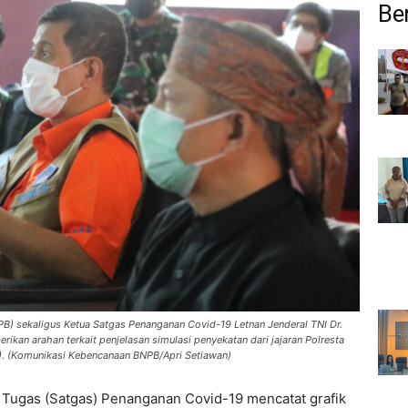
Ber
B) sekaligus Ketua Satgas Penanganan Covid-19 Letnan Jenderal TNI Dr.
ikan arahan terkait penjelasan simulasi penyekatan dari jajaran Polresta
4). (Komunikasi Kebencanaan BNPB/Apri Setiawan)
 Tugas (Satgas) Penanganan Covid-19 mencatat grafik