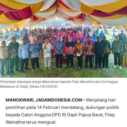
Pernyataan dukungan warga Warpramasi kepada Filep Wamafma dan Dominggus
Mandacan di Sidey, Selasa (16/1/2024).
MANOKWARI, JAGAINDONESIA.COM –
Menjelang hari
pemilihan pada 14 Februari mendatang, dukungan politik
kepada Calon Anggota DPD RI Dapil Papua Barat, Filep
Wamafma terus menguat.