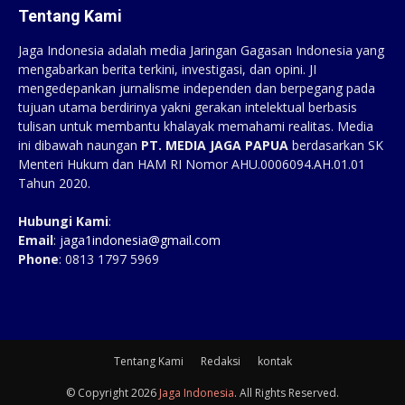
Tentang Kami
Jaga Indonesia adalah media Jaringan Gagasan Indonesia yang
mengabarkan berita terkini, investigasi, dan opini. JI
mengedepankan jurnalisme independen dan berpegang pada
tujuan utama berdirinya yakni gerakan intelektual berbasis
tulisan untuk membantu khalayak memahami realitas. Media
ini dibawah naungan
PT. MEDIA JAGA PAPUA
berdasarkan SK
Menteri Hukum dan HAM RI Nomor AHU.0006094.AH.01.01
Tahun 2020.
Hubungi Kami
:
Email
:
jaga1indonesia@gmail.com
Phone
: 0813 1797 5969
Tentang Kami
Redaksi
kontak
© Copyright 2026
Jaga Indonesia
. All Rights Reserved.