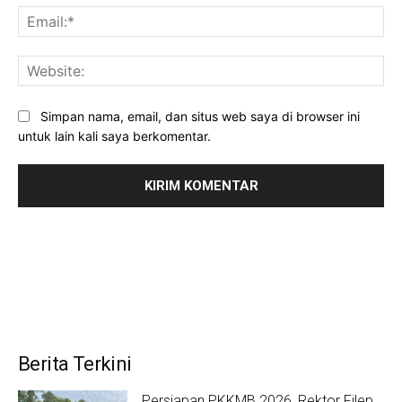
Ema
Web
Simpan nama, email, dan situs web saya di browser ini
untuk lain kali saya berkomentar.
Berita Terkini
Persiapan PKKMB 2026, Rektor Filep