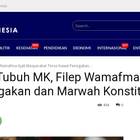
ntak
Search..
NEW
HOT
LITIK
KESEHATAN
PENDIDIKAN
EKONOMI
INTERNASIONAL
EN
p Wamafma Ajak Masyarakat Terus Kawal Penegakan...
i Tubuh MK, Filep Wamafma
gakan dan Marwah Konstit
454
0