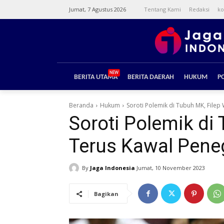
Jumat, 7 Agustus 2026
Tentang Kami
Redaksi
ko
NEW
BERITA UTAMA
BERITA DAERAH
HUKUM
PO
Beranda
Hukum
Soroti Polemik di Tubuh MK, File
Soroti Polemik d
Terus Kawal Pene
By
Jaga Indonesia
Jumat, 10 November 2023
Bagikan