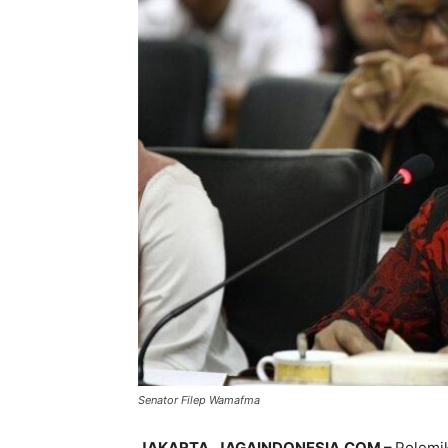
Senator Filep Wamafma
JAKARTA, JAGAINDONESIA.COM –
Polemik