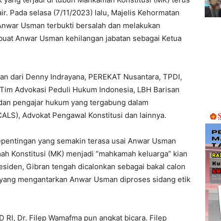
ir. Pada selasa (7/11/2023) lalu, Majelis Kehormatan
nwar Usman terbukti bersalah dan melakukan
mbuat Anwar Usman kehilangan jabatan sebagai Ketua
ran dari Denny Indrayana, PEREKAT Nusantara, TPDI,
im Advokasi Peduli Hukum Indonesia, LBH Barisan
 dan pengajar hukum yang tergabung dalam
CALS), Advokat Pengawal Konstitusi dan lainnya.
kepentingan yang semakin terasa usai Anwar Usman
mah Konstitusi (MK) menjadi “mahkamah keluarga” kian
presiden, Gibran tengah dicalonkan sebagai bakal calon
 yang mengantarkan Anwar Usman diproses sidang etik
D RI, Dr. Filep Wamafma pun angkat bicara. Filep