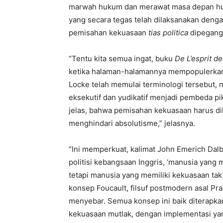
marwah hukum dan merawat masa depan huk
yang secara tegas telah dilaksanakan denga
pemisahan kekuasaan
tias politica
dipegang
“Tentu kita semua ingat, buku
De L’esprit d
ketika halaman-halamannya mempopulerka
Locke telah memulai terminologi tersebut,
eksekutif dan yudikatif menjadi pembeda p
jelas, bahwa pemisahan kekuasaan harus di
menghindari absolutisme,” jelasnya.
“Ini memperkuat, kalimat John Emerich Dalb
politisi kebangsaan Inggris, ‘manusia yan
tetapi manusia yang memiliki kekuasaan tak
konsep Foucault, filsuf postmodern asal Pran
menyebar. Semua konsep ini baik diterapka
kekuasaan mutlak, dengan implementasi yang