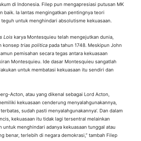
um di Indonesia. Filep pun mengapresiasi putusan MK
n baik. Ia lantas mengingatkan pentingnya teori
 teguh untuk menghindari absolutisme kekuasaan.
es Lois
karya Montesquieu telah mengejutkan dunia,
n konsep
trias politica
pada tahun 1748. Meskipun John
 namun pemisahan secara tegas antara kekuasaan
ikiran Montesquieu. Ide dasar Montesquieu sangatlah
lakukan untuk membatasi kekuasaan itu sendiri dan
erg-Acton, atau yang dikenal sebagai Lord Acton,
g memiliki kekuasaan cenderung menyalahgunakannya,
 terbatas, sudah pasti menyalahgunakannya’. Dan dalam
cis, kekuasaan itu tidak lagi tersentral melainkan
n untuk menghindari adanya kekuasaan tunggal atau
 benar, terlebih di negara demokrasi,” tambah Filep