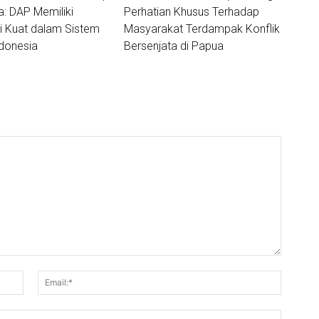
 DAP Memiliki
Perhatian Khusus Terhadap
i Kuat dalam Sistem
Masyarakat Terdampak Konflik
donesia
Bersenjata di Papua
Nama:*
Email:*
Website