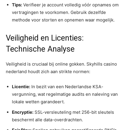
Tips:
Verifieer je account volledig vóór opnames om
vertragingen te voorkomen. Gebruik dezelfde
methode voor storten en opnemen waar mogelijk.
Veiligheid en Licenties:
Technische Analyse
Veiligheid is cruciaal bij online gokken. Skyhills casino
nederland houdt zich aan strikte normen:
Licentie:
In bezit van een Nederlandse KSA-
vergunning, wat regelmatige audits en naleving van
lokale wetten garandeert.
Encryptie:
SSL-versleuteling met 256-bit sleutels
beschermt alle data-overdrachten.