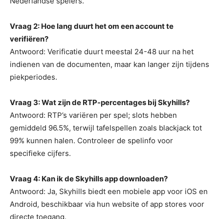
Nederlandse spelers.
Vraag 2: Hoe lang duurt het om een account te
verifiëren?
Antwoord: Verificatie duurt meestal 24-48 uur na het
indienen van de documenten, maar kan langer zijn tijdens
piekperiodes.
Vraag 3: Wat zijn de RTP-percentages bij Skyhills?
Antwoord: RTP’s variëren per spel; slots hebben
gemiddeld 96.5%, terwijl tafelspellen zoals blackjack tot
99% kunnen halen. Controleer de spelinfo voor
specifieke cijfers.
Vraag 4: Kan ik de Skyhills app downloaden?
Antwoord: Ja, Skyhills biedt een mobiele app voor iOS en
Android, beschikbaar via hun website of app stores voor
directe toegang.