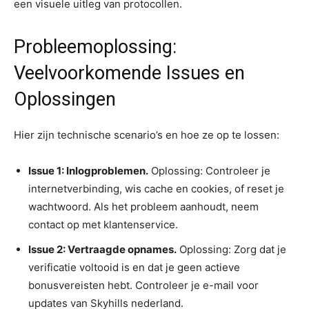
een visuele uitleg van protocollen.
Probleemoplossing:
Veelvoorkomende Issues en
Oplossingen
Hier zijn technische scenario’s en hoe ze op te lossen:
Issue 1: Inlogproblemen.
Oplossing: Controleer je
internetverbinding, wis cache en cookies, of reset je
wachtwoord. Als het probleem aanhoudt, neem
contact op met klantenservice.
Issue 2: Vertraagde opnames.
Oplossing: Zorg dat je
verificatie voltooid is en dat je geen actieve
bonusvereisten hebt. Controleer je e-mail voor
updates van Skyhills nederland.