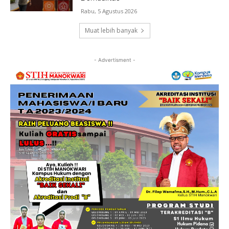
Rabu, 5 Agustus 2026
Muat lebih banyak
- Advertisment -