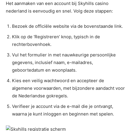
Het aanmaken van een account bij Skyhills casino
nederland is eenvoudig en snel. Volg deze stappen:
Bezoek de officiële website via de bovenstaande link.
Klik op de ‘Registreren’ knop, typisch in de
rechterbovenhoek.
Vul het formulier in met nauwkeurige persoonlijke
gegevens, inclusief naam, e-mailadres,
geboortedatum en woonplaats.
Kies een veilig wachtwoord en accepteer de
algemene voorwaarden, met bijzondere aandacht voor
de Nederlandse gokregels.
Verifieer je account via de e-mail die je ontvangt,
waarna je kunt inloggen en beginnen met spelen.