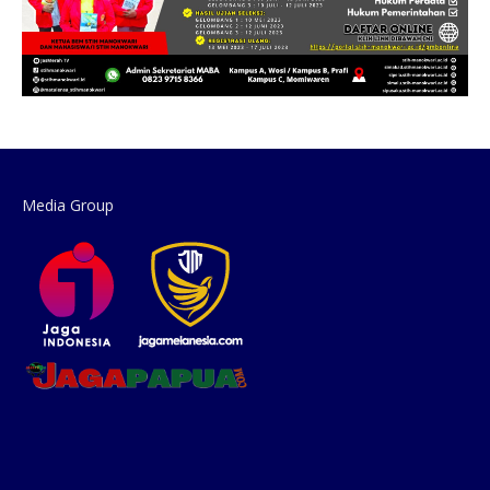
Media Group