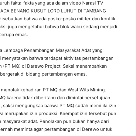
ruh fakta-fakta yang ada dalam video Narasi TV
apua: ADA BENANG KUSUT LORD LUHUT DI TAMBANG
disebutkan bahwa ada posko-posko militer dan konflik
. Saksi juga mengetahui bahwa blok wabu sedang menjadi
 berupa emas.
tua Lembaga Penambangan Masyarakat Adat yang
si menyatakan bahwa terdapat aktivitas pertambangan
in (PT MQ) di Darewo Project. Saksi menambahkan
ergerak di bidang pertambangan emas.
a menolak kehadiran PT MQ dan West Wits Mining.
 karena tidak diberitahu dan dimintai persetujuan
itu, saksi mengungkap bahwa PT MQ sudah memiliki izin
nya merupakan izin produksi. Keempat izin tersebut pun
 masyarakat adat. Penolakan pun bukan hanya dari
 pernah meminta agar pertambangan di Derewo untuk