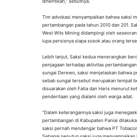
dihentikan,” sebutnya.
Tim advokasi menyampaikan bahwa saksi men
pertambangan pada tahun 2010 dan 201. S
West Wits Mining didampingi oleh seseoran
lupa persisnya siapa sosok atau orang terse
Lebih lanjut, Saksi kedua menerangkan be
penjagaan terhadap aktivitas pertambangan
sungai Derewo, saksi menjelaskan bahwa pr
sebab sungai tersebut merupakan tempat be
disuarakan oleh Fatia dan Haris menurut ke
penderitaan yang dialami oleh warga adat.
“Dalam keterangannya saksi juga menegas
pertambangan di Kabupaten Paniai dilakukan
saksi pernah mendengar bahwa PT Tobacom D
Sebagai penutup saksi juga menyampaikan b