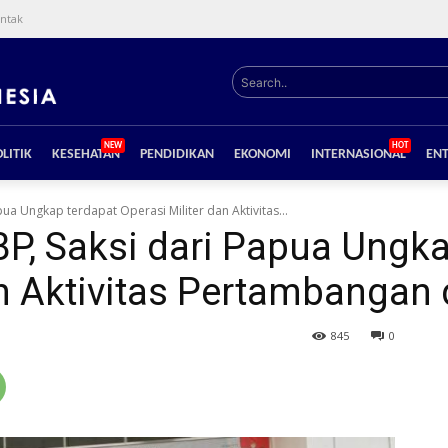
ntak
Search..
NEW
HOT
LITIK
KESEHATAN
PENDIDIKAN
EKONOMI
INTERNASIONAL
EN
ua Ungkap terdapat Operasi Militer dan Aktivitas...
P, Saksi dari Papua Ungka
an Aktivitas Pertambangan 
845
0