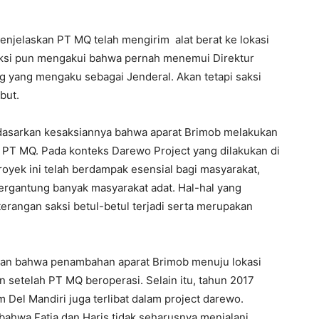
jelaskan PT MQ telah mengirim alat berat ke lokasi
aksi pun mengakui bahwa pernah menemui Direktur
g yang mengaku sebagai Jenderal. Akan tetapi saksi
but.
rdasarkan kesaksiannya bahwa aparat Brimob melakukan
 PT MQ. Pada konteks Darewo Project yang dilakukan di
oyek ini telah berdampak esensial bagi masyarakat,
rgantung banyak masyarakat adat. Hal-hal yang
terangan saksi betul-betul terjadi serta merupakan
kan bahwa penambahan aparat Brimob menuju lokasi
 setelah PT MQ beroperasi. Selain itu, tahun 2017
el Mandiri juga terlibat dalam project darewo.
ahwa Fatia dan Haris tidak seharusnya menjalani