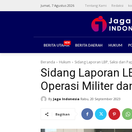
Jumat, 7 Agustus 2026
Tentang Kami
Redaksi
ko
NEW
BERITA UTAMA
BERITA DAERAH
HUKUM
PO
Beranda
Hukum
Sidang Laporan LBP, Saksi dari Pap
Sidang Laporan LB
Operasi Militer d
By
Jaga Indonesia
Rabu, 20 September 2023
Bagikan