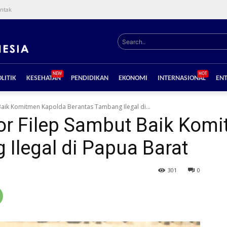
ntak
Search..
NEW
HOT
LITIK
KESEHATAN
PENDIDIKAN
EKONOMI
INTERNASIONAL
EN
Baik Komitmen Kapolda Berantas Tambang Ilegal di...
tor Filep Sambut Baik Kom
Ilegal di Papua Barat
301
0