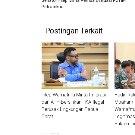
Senator Filep Minta Pemda Evaluasi P2TIM
Petrotekno
Postingan Terkait
Filep Wamafma Minta Imigrasi
Hadiri Ra
dan APH Bersihkan TKA Ilegal
Mbaham Ma
Perusak Lingkungan Papua
Wamafma:
Barat
Legitimas
Hukum In