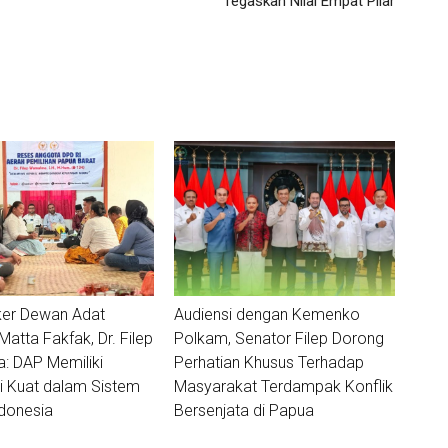
Tegaskan Nilai Empat Pilar
ker Dewan Adat
Audiensi dengan Kemenko
tta Fakfak, Dr. Filep
Polkam, Senator Filep Dorong
 DAP Memiliki
Perhatian Khusus Terhadap
i Kuat dalam Sistem
Masyarakat Terdampak Konflik
donesia
Bersenjata di Papua