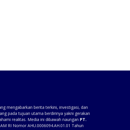
:
g mengabarkan berita terkini, investigasi, dan
ang pada tujuan utama berdirinya yakni gerakan
ahami realitas. Media ini dibawah naungan
PT.
HAM RI Nomor AHU.0006094.AH.01.01 Tahun