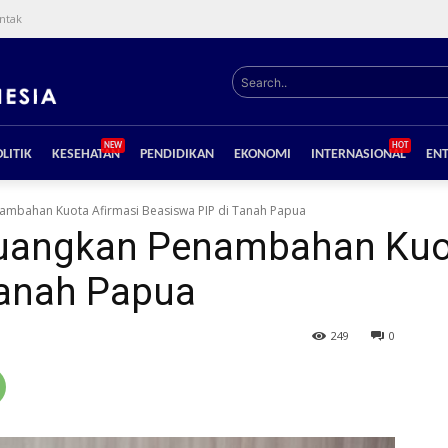
ntak
Search..
NEW
HOT
LITIK
KESEHATAN
PENDIDIKAN
EKONOMI
INTERNASIONAL
EN
nambahan Kuota Afirmasi Beasiswa PIP di Tanah Papua
rjuangkan Penambahan Kuo
Tanah Papua
249
0