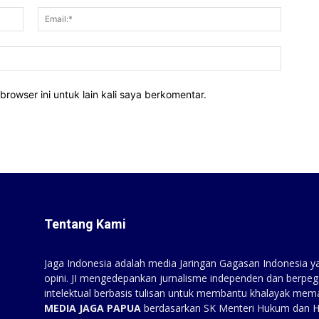
Nama:*
Email:*
Website
rowser ini untuk lain kali saya berkomentar.
Tentang Kami
Jaga Indonesia adalah media Jaringan Gagasan Indonesia yan
opini. JI mengedepankan jurnalisme independen dan berpeg
intelektual berbasis tulisan untuk membantu khalayak mem
MEDIA JAGA PAPUA
berdasarkan SK Menteri Hukum dan 