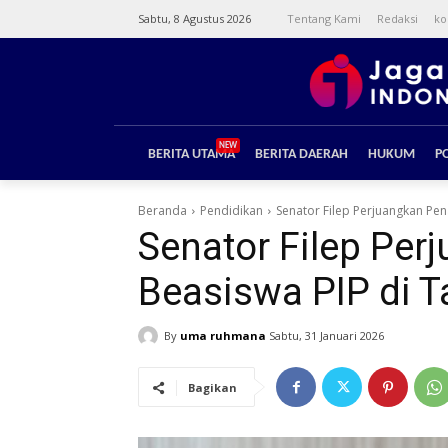
Sabtu, 8 Agustus 2026
Tentang Kami
Redaksi
ko
NEW
BERITA UTAMA
BERITA DAERAH
HUKUM
PO
Beranda
Pendidikan
Senator Filep Perjuangkan Pe
Senator Filep Pe
Beasiswa PIP di 
By
uma ruhmana
Sabtu, 31 Januari 2026
Bagikan