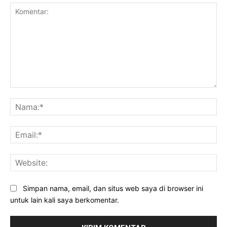
Komentar:
Na
Ema
Web
Simpan nama, email, dan situs web saya di browser ini
untuk lain kali saya berkomentar.