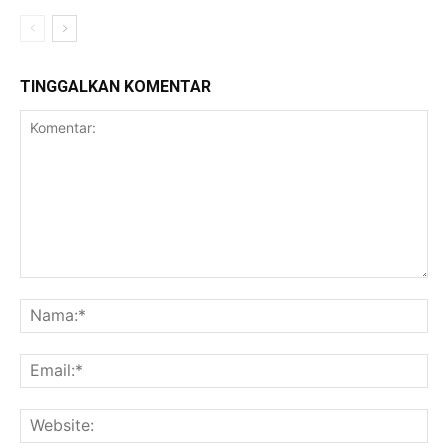
TINGGALKAN KOMENTAR
Komentar:
Na
Ema
Web