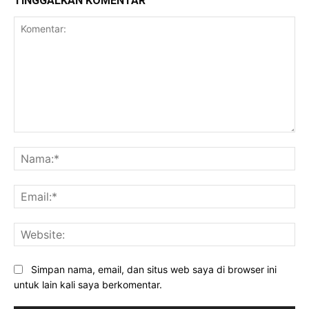
TINGGALKAN KOMENTAR
Komentar:
Na
Ema
Web
Simpan nama, email, dan situs web saya di browser ini
untuk lain kali saya berkomentar.