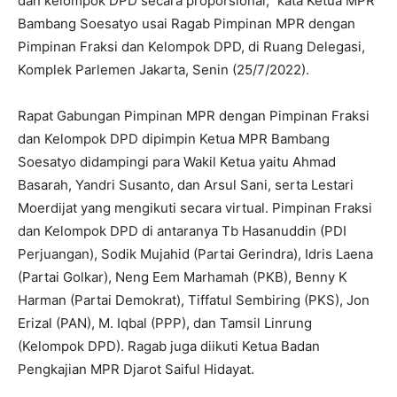
dan kelompok DPD secara proporsional,” kata Ketua MPR
Bambang Soesatyo usai Ragab Pimpinan MPR dengan
Pimpinan Fraksi dan Kelompok DPD, di Ruang Delegasi,
Komplek Parlemen Jakarta, Senin (25/7/2022).
Rapat Gabungan Pimpinan MPR dengan Pimpinan Fraksi
dan Kelompok DPD dipimpin Ketua MPR Bambang
Soesatyo didampingi para Wakil Ketua yaitu Ahmad
Basarah, Yandri Susanto, dan Arsul Sani, serta Lestari
Moerdijat yang mengikuti secara virtual. Pimpinan Fraksi
dan Kelompok DPD di antaranya Tb Hasanuddin (PDI
Perjuangan), Sodik Mujahid (Partai Gerindra), Idris Laena
(Partai Golkar), Neng Eem Marhamah (PKB), Benny K
Harman (Partai Demokrat), Tiffatul Sembiring (PKS), Jon
Erizal (PAN), M. Iqbal (PPP), dan Tamsil Linrung
(Kelompok DPD). Ragab juga diikuti Ketua Badan
Pengkajian MPR Djarot Saiful Hidayat.