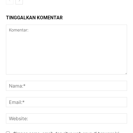
TINGGALKAN KOMENTAR
Komentar:
Na
Ema
Web