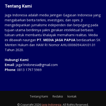
Tentang Kami
Jaga Indonesia adalah media Jaringan Gagasan Indonesia yang
mengabarkan berita terkini, investigasi, dan opini. JI
mengedepankan jurnalisme independen dan berpegang pada
tujuan utama berdirinya yakni gerakan intelektual berbasis
tulisan untuk membantu khalayak memahami realitas. Media
ini dibawah naungan
PT. MEDIA JAGA PAPUA
berdasarkan SK
Menteri Hukum dan HAM RI Nomor AHU.0006094.AH.01.01
Tahun 2020.
Hubungi Kami
:
Email
:
jaga1indonesia@gmail.com
Phone
: 0813 1797 5969
Tentang Kami
Redaksi
kontak
© Copyright 2026
Jaga Indonesia
. All Rights Reserved.