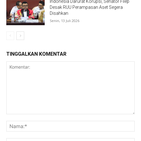
Indonesia Darurat Korupsi, Senator Filep
Desak RUU Perampasan Aset Segera
Disahkan
Senin, 13 Juli 2026
TINGGALKAN KOMENTAR
Komentar:
Na