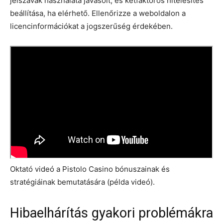
jelszavak használata javasolt, és kétfaktoros hitelesítés
beállítása, ha elérhető. Ellenőrizze a weboldalon a
licencinformációkat a jogszerűség érdekében.
Oktató videó a Pistolo Casino bónuszainak és
stratégiáinak bemutatására (példa videó).
Hibaelhárítás gyakori problémákra