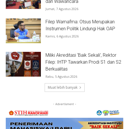
dan Wawancara
Jumat, 7 Agustus 2026
Filep Wamafma: Otsus Merupakan
Instrumen Politik Lindungi Hak OAP
Kamis, 6 Agustus 2026
Miliki Akreditasi ‘Baik Sekali’, Rektor
Filep: IHTP Tawarkan Prodi S1 dan S2
Berkualitas
Rabu, 5 Agustus 2026
Muat lebih banyak
- Advertisment -