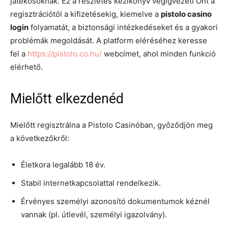
játékosoknak. Ez a részletes kézikönyv végigvezeti Önt a
regisztrációtól a kifizetésekig, kiemelve a
pistolo casino
login
folyamatát, a biztonsági intézkedéseket és a gyakori
problémák megoldását. A platform eléréséhez keresse
fel a
https://pistolo.co.hu/
webcímet, ahol minden funkció
elérhető.
Mielőtt elkezdenéd
Mielőtt regisztrálna a Pistolo Casinóban, győződjön meg
a következőkről:
Életkora legalább 18 év.
Stabil internetkapcsolattal rendelkezik.
Érvényes személyi azonosító dokumentumok kéznél
vannak (pl. útlevél, személyi igazolvány).