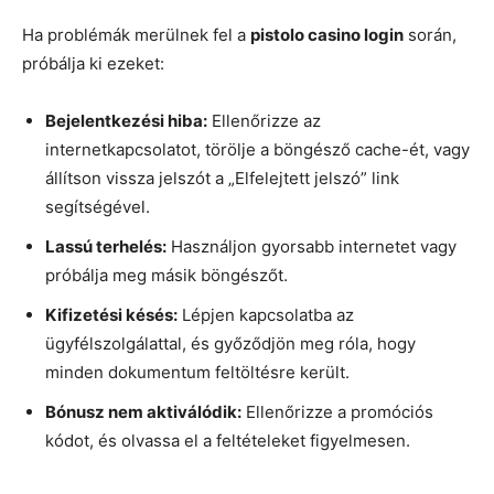
Ha problémák merülnek fel a
pistolo casino login
során,
próbálja ki ezeket:
Bejelentkezési hiba:
Ellenőrizze az
internetkapcsolatot, törölje a böngésző cache-ét, vagy
állítson vissza jelszót a „Elfelejtett jelszó” link
segítségével.
Lassú terhelés:
Használjon gyorsabb internetet vagy
próbálja meg másik böngészőt.
Kifizetési késés:
Lépjen kapcsolatba az
ügyfélszolgálattal, és győződjön meg róla, hogy
minden dokumentum feltöltésre került.
Bónusz nem aktiválódik:
Ellenőrizze a promóciós
kódot, és olvassa el a feltételeket figyelmesen.