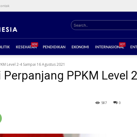
kontak
Search..
NEW
HOT
LITIK
KESEHATAN
PENDIDIKAN
EKONOMI
INTERNASIONAL
EN
KM Level 2-4 Sampai 16 Agustus 2021
 Perpanjang PPKM Level 2
587
0