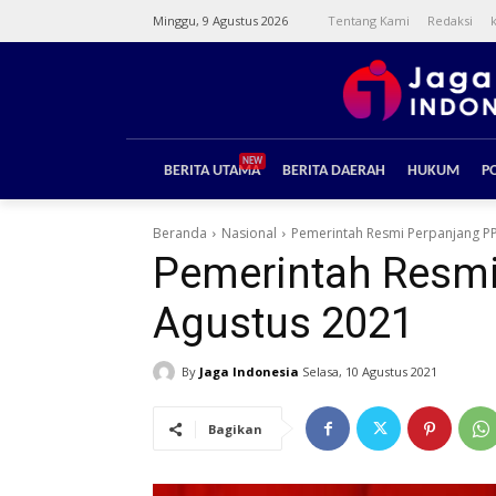
Minggu, 9 Agustus 2026
Tentang Kami
Redaksi
NEW
BERITA UTAMA
BERITA DAERAH
HUKUM
PO
Beranda
Nasional
Pemerintah Resmi Perpanjang PP
Pemerintah Resmi
Agustus 2021
By
Jaga Indonesia
Selasa, 10 Agustus 2021
Bagikan