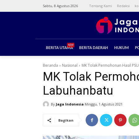
Sabtu, 8 Agustus 2026
Tentang Kami
Redaksi
ko
NEW
BERITA UTAMA
BERITA DAERAH
HUKUM
PO
Beranda
Nasional
MK Tolak Permohonan Hasil PSU 
MK Tolak Permoho
Labuhanbatu
By
Jaga Indonesia
Minggu, 1 Agustus 2021
Bagikan