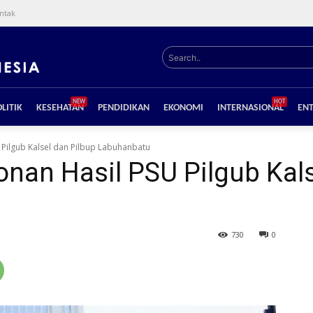
ntak
Search..
NEW
HOT
LITIK
KESEHATAN
PENDIDIKAN
EKONOMI
INTERNASIONAL
EN
Pilgub Kalsel dan Pilbup Labuhanbatu
nan Hasil PSU Pilgub Kals
730
0