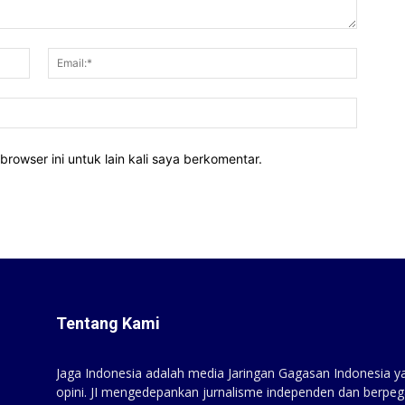
Nama:*
Email:*
Website
rowser ini untuk lain kali saya berkomentar.
Tentang Kami
Jaga Indonesia adalah media Jaringan Gagasan Indonesia yan
opini. JI mengedepankan jurnalisme independen dan berpeg