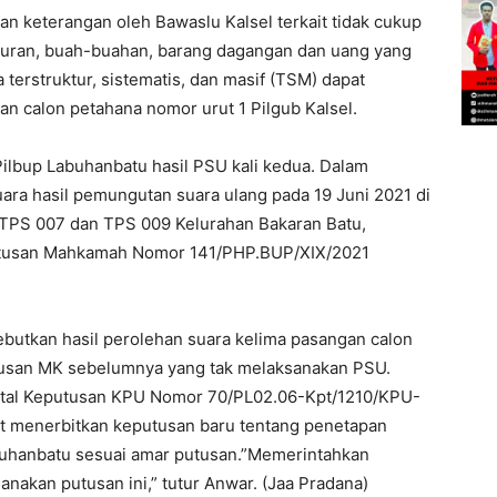
n keterangan oleh Bawaslu Kalsel terkait tidak cukup
uran, buah-buahan, barang dagangan dan uang yang
 terstruktur, sistematis, dan masif (TSM) dapat
 calon petahana nomor urut 1 Pilgub Kalsel.
ilbup Labuhanbatu hasil PSU kali kedua. Dalam
ra hasil pemungutan suara ulang pada 19 Juni 2021 di
 TPS 007 dan TPS 009 Kelurahan Bakaran Batu,
utusan Mahkamah Nomor 141/PHP.BUP/XIX/2021
sebutkan hasil perolehan suara kelima pasangan calon
tusan MK sebelumnya yang tak melaksanakan PSU.
tal Keputusan KPU Nomor 70/PL02.06-Kpt/1210/KPU-
t menerbitkan keputusan baru tentang penetapan
abuhanbatu sesuai amar putusan.”Memerintahkan
akan putusan ini,” tutur Anwar. (Jaa Pradana)