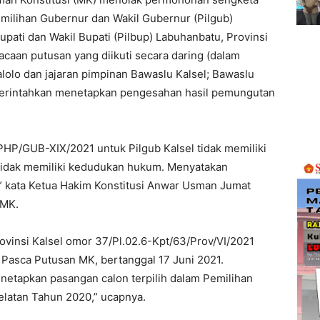
emilihan Gubernur dan Wakil Gubernur (Pilgub)
upati dan Wakil Bupati (Pilbup) Labuhanbatu, Provinsi
caan putusan yang diikuti secara daring (dalam
lolo dan jajaran pimpinan Bawaslu Kalsel; Bawaslu
erintahkan menetapkan pengesahan hasil pemungutan
P/GUB-XIX/2021 untuk Pilgub Kalsel tidak memiliki
idak memiliki kedudukan hukum. Menyatakan
” kata Ketua Hakim Konstitusi Anwar Usman Jumat
 MK.
vinsi Kalsel omor 37/Pl.02.6-Kpt/63/Prov/VI/2021
 Pasca Putusan MK, bertanggal 17 Juni 2021.
etapkan pasangan calon terpilih dalam Pemilihan
latan Tahun 2020,” ucapnya.