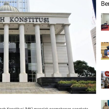
Ber
ah Konstitusi (MK) menolak permohonan sengketa