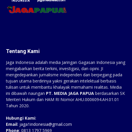
Tentang Kami
Jaga Indonesia adalah media Jaringan Gagasan Indonesia yang
mengabarkan berita terkini, investigasi, dan opini. JI
mengedepankan jurnalisme independen dan berpegang pada
tujuan utama berdirinya yakni gerakan intelektual berbasis
tulisan untuk membantu khalayak memahami realitas. Media
ini dibawah naungan
PT. MEDIA JAGA PAPUA
berdasarkan SK
Menteri Hukum dan HAM RI Nomor AHU.0006094.AH.01.01
Tahun 2020.
Hubungi Kami
:
Email
:
jaga1indonesia@gmail.com
Phone
: 0813 1797 5969