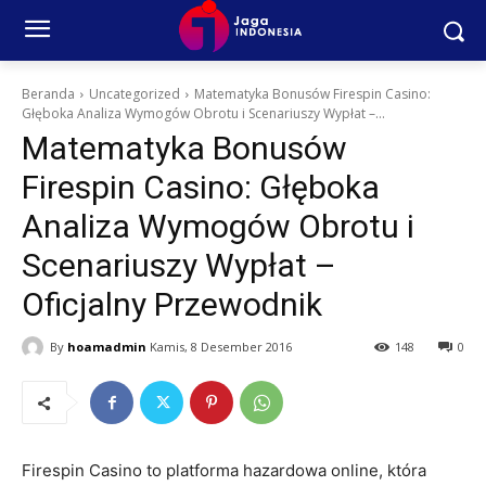
Beranda
Uncategorized
Matematyka Bonusów Firespin Casino:
Głęboka Analiza Wymogów Obrotu i Scenariuszy Wypłat –...
Matematyka Bonusów
Firespin Casino: Głęboka
Analiza Wymogów Obrotu i
Scenariuszy Wypłat –
Oficjalny Przewodnik
By
hoamadmin
Kamis, 8 Desember 2016
148
0
Firespin Casino to platforma hazardowa online, która