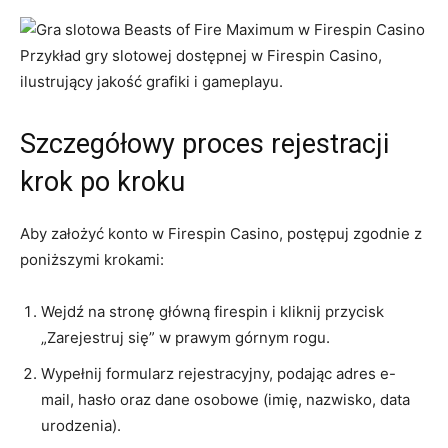
Przykład gry slotowej dostępnej w Firespin Casino,
ilustrujący jakość grafiki i gameplayu.
Szczegółowy proces rejestracji
krok po kroku
Aby założyć konto w Firespin Casino, postępuj zgodnie z
poniższymi krokami:
Wejdź na stronę główną firespin i kliknij przycisk
„Zarejestruj się” w prawym górnym rogu.
Wypełnij formularz rejestracyjny, podając adres e-
mail, hasło oraz dane osobowe (imię, nazwisko, data
urodzenia).