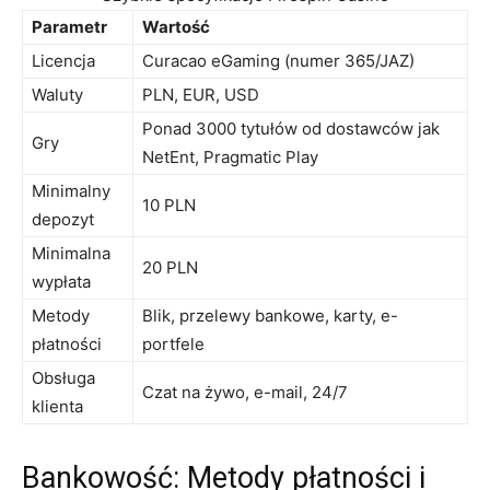
Parametr
Wartość
Licencja
Curacao eGaming (numer 365/JAZ)
Waluty
PLN, EUR, USD
Ponad 3000 tytułów od dostawców jak
Gry
NetEnt, Pragmatic Play
Minimalny
10 PLN
depozyt
Minimalna
20 PLN
wypłata
Metody
Blik, przelewy bankowe, karty, e-
płatności
portfele
Obsługa
Czat na żywo, e-mail, 24/7
klienta
Bankowość: Metody płatności i