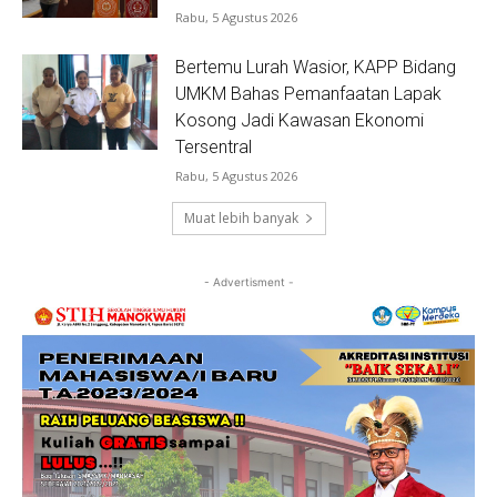
Rabu, 5 Agustus 2026
Bertemu Lurah Wasior, KAPP Bidang
UMKM Bahas Pemanfaatan Lapak
Kosong Jadi Kawasan Ekonomi
Tersentral
Rabu, 5 Agustus 2026
Muat lebih banyak
- Advertisment -