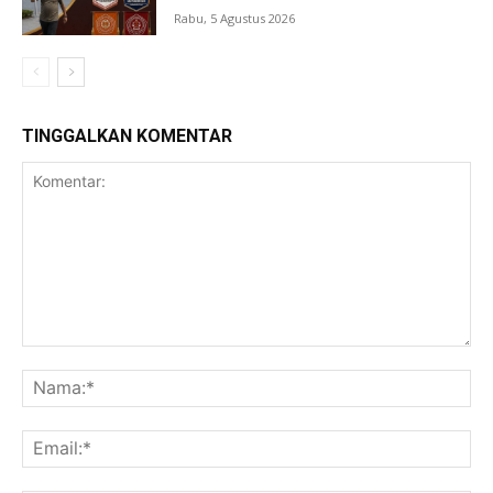
Rabu, 5 Agustus 2026
TINGGALKAN KOMENTAR
Komentar:
Na
Ema