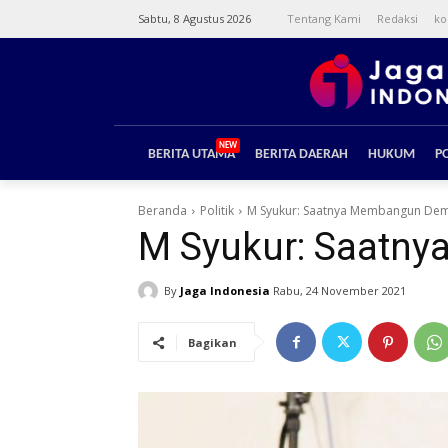
Sabtu, 8 Agustus 2026
Tentang Kami
Redaksi
ko
NEW
BERITA UTAMA
BERITA DAERAH
HUKUM
PO
Beranda
Politik
M Syukur: Saatnya Membangun Demo
M Syukur: Saatny
By
Jaga Indonesia
Rabu, 24 November 2021
Bagikan