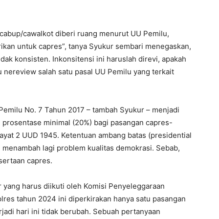
 cabup/cawalkot diberi ruang menurut UU Pemilu,
ikan untuk capres”, tanya Syukur sembari menegaskan,
idak konsisten. Inkonsitensi ini haruslah direvi, apakah
u nereview salah satu pasal UU Pemilu yang terkait
 Pemilu No. 7 Tahun 2017 – tambah Syukur – menjadi
an prosentase minimal (20%) bagi pasangan capres-
 ayat 2 UUD 1945. Ketentuan ambang batas (presidential
ini menambah lagi problem kualitas demokrasi. Sebab,
ertaan capres.
r yang harus diikuti oleh Komisi Penyeleggaraan
lres tahun 2024 ini diperkirakan hanya satu pasangan
erjadi hari ini tidak berubah. Sebuah pertanyaan