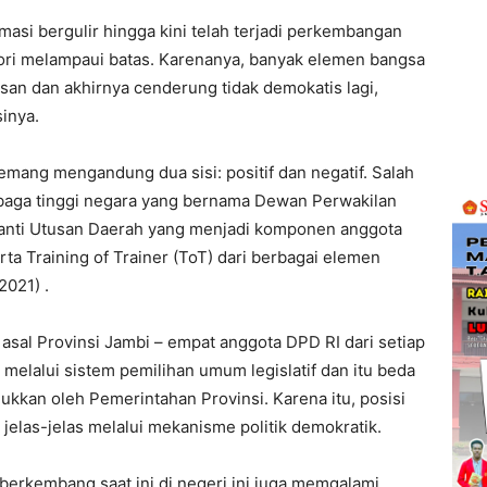
masi bergulir hingga kini telah terjadi perkembangan
gori melampaui batas. Karenanya, banyak elemen bangsa
asan dan akhirnya cenderung tidak demokatis lagi,
inya.
emang mengandung dua sisi: positif dan negatif. Salah
lembaga tinggi negara yang bernama Dewan Perwakilan
ganti Utusan Daerah yang menjadi komponen anggota
ta Training of Trainer (ToT) dari berbagai elemen
2021) .
I asal Provinsi Jambi – empat anggota DPD RI dari setiap
, melalui sistem pemilihan umum legislatif dan itu beda
kkan oleh Pemerintahan Provinsi. Karena itu, posisi
jelas-jelas melalui mekanisme politik demokratik.
erkembang saat ini di negeri ini juga memgalami