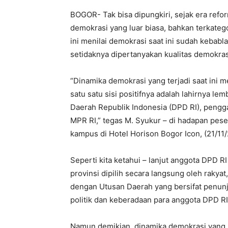
BOGOR- Tak bisa dipungkiri, sejak era refor
demokrasi yang luar biasa, bahkan terkate
ini menilai demokrasi saat ini sudah kebabl
setidaknya dipertanyakan kualitas demokras
“Dinamika demokrasi yang terjadi saat ini m
satu satu sisi positifnya adalah lahirnya 
Daerah Republik Indonesia (DPD RI), peng
MPR RI,” tegas M. Syukur – di hadapan peser
kampus di Hotel Horison Bogor Icon, (21/11/
Seperti kita ketahui – lanjut anggota DPD R
provinsi dipilih secara langsung oleh rakyat
dengan Utusan Daerah yang bersifat penunju
politik dan keberadaan para anggota DPD RI 
Namun demikian, dinamika demokrasi yang b