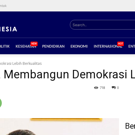
ntak
Search..
NEW
HOT
LITIK
KESEHATAN
PENDIDIKAN
EKONOMI
INTERNASIONAL
EN
krasi Lebih Berkualitas
a Membangun Demokrasi Le
718
0
Ber