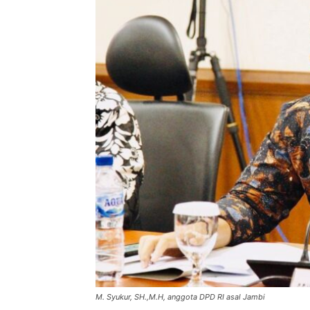
M. Syukur, SH.,M.H, anggota DPD RI asal Jambi