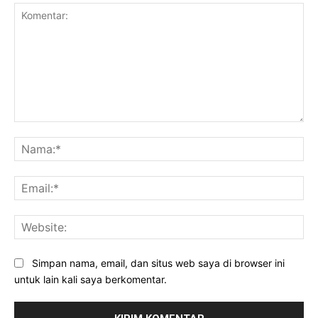
Komentar:
Na
Ema
Web
Simpan nama, email, dan situs web saya di browser ini
untuk lain kali saya berkomentar.