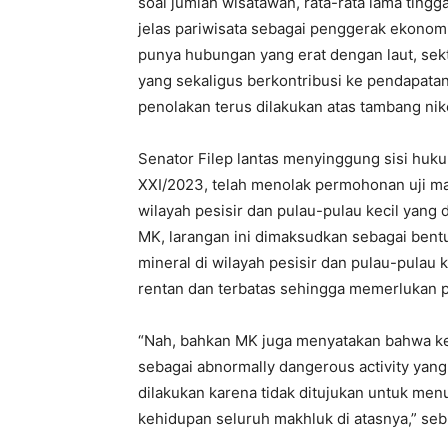
soal jumlah wisatawan, rata-rata lama tingg
jelas pariwisata sebagai penggerak ekonom
punya hubungan yang erat dengan laut, sek
yang sekaligus berkontribusi ke pendapatan 
penolakan terus dilakukan atas tambang nike
Senator Filep lantas menyinggung sisi hu
XXI/2023, telah menolak permohonan uji mat
wilayah pesisir dan pulau-pulau kecil yan
MK, larangan ini dimaksudkan sebagai ben
mineral di wilayah pesisir dan pulau-pulau k
rentan dan terbatas sehingga memerlukan 
“Nah, bahkan MK juga menyatakan bahwa ke
sebagai abnormally dangerous activity yang
dilakukan karena tidak ditujukan untuk m
kehidupan seluruh makhluk di atasnya,” seb