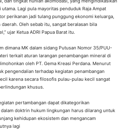
al, dan tingkat hunian akomodasi, yang mengindikasikan
i utama. Lagi pula mayoritas penduduk Raja Ampat
tor perikanan jadi tulang punggung ekonomi keluarga,
daerah. Oleh sebab itu, sangat beralasan bila
l,” ujar Ketua ADRI Papua Barat itu.
kum dimana MK dalam sidang Putusan Nomor 35/PUU-
eri terkait aturan larangan penambangan mineral di
g dimohonkan oleh PT. Gema Kreasi Perdana. Menurut
tuk pengendalian terhadap kegiatan penambangan
ecil karena secara filosofis pulau-pulau kecil sangat
perlindungan khusus.
giatan pertambangan dapat dikategorikan
 dalam doktrin hukum lingkungan harus dilarang untuk
enunjang kehidupan ekosistem dan mengancam
utnya lagi