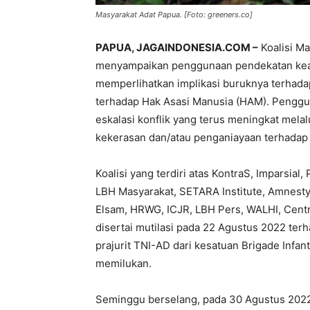
Masyarakat Adat Papua. [Foto: greeners.co]
PAPUA, JAGAINDONESIA.COM –
Koalisi Ma
menyampaikan penggunaan pendekatan kea
memperlihatkan implikasi buruknya terhada
terhadap Hak Asasi Manusia (HAM). Penggu
eskalasi konflik yang terus meningkat mela
kekerasan dan/atau penganiayaan terhadap 
Koalisi yang terdiri atas KontraS, Imparsial
LBH Masyarakat, SETARA Institute, Amnesty I
Elsam, HRWG, ICJR, LBH Pers, WALHI, Centr
disertai mutilasi pada 22 Agustus 2022 terh
prajurit TNI-AD dari kesatuan Brigade Infan
memilukan.
Seminggu berselang, pada 30 Agustus 2022 