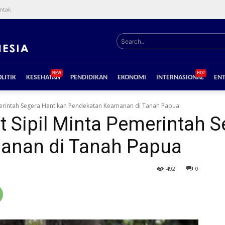
ntak
Search..
NEW
HOT
LITIK
KESEHATAN
PENDIDIKAN
EKONOMI
INTERNASIONAL
EN
emerintah Segera Hentikan Pendekatan Keamanan di Tanah Papua
t Sipil Minta Pemerintah 
anan di Tanah Papua
492
0