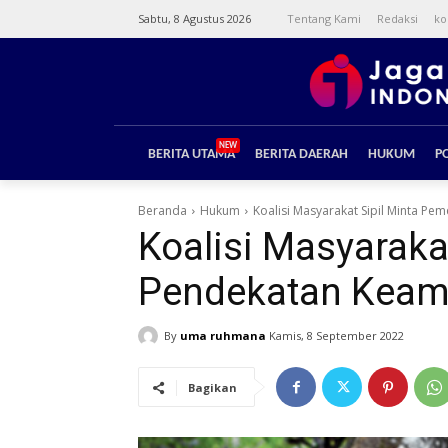
Sabtu, 8 Agustus 2026
Tentang Kami
Redaksi
ko
NEW
BERITA UTAMA
BERITA DAERAH
HUKUM
PO
Beranda
Hukum
Koalisi Masyarakat Sipil Minta P
Koalisi Masyaraka
Pendekatan Keam
By
uma ruhmana
Kamis, 8 September 2022
Bagikan