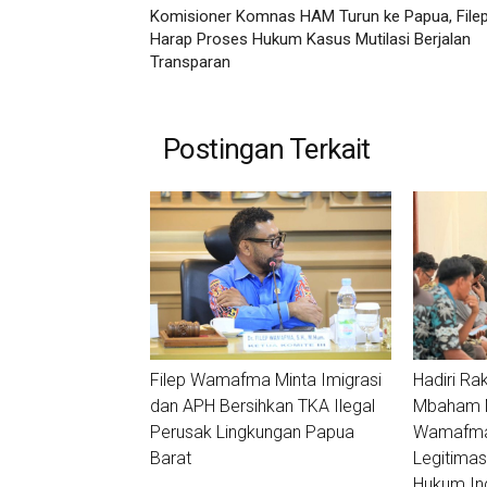
Komisioner Komnas HAM Turun ke Papua, File
Harap Proses Hukum Kasus Mutilasi Berjalan
Transparan
Postingan Terkait
Filep Wamafma Minta Imigrasi
Hadiri Ra
dan APH Bersihkan TKA Ilegal
Mbaham Ma
Perusak Lingkungan Papua
Wamafma:
Barat
Legitimas
Hukum In