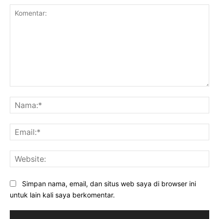
Komentar:
Na
Ema
Web
Simpan nama, email, dan situs web saya di browser ini
untuk lain kali saya berkomentar.