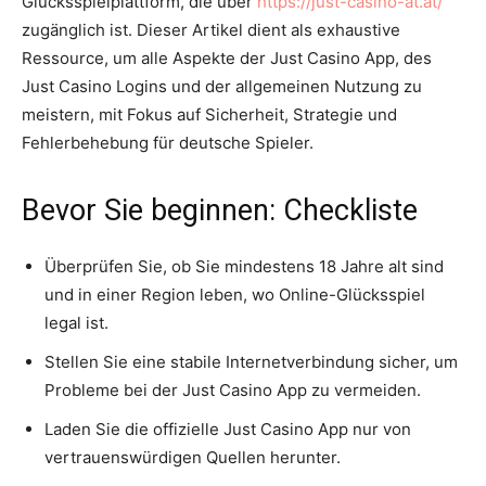
Glücksspielplattform, die über
https://just-casino-at.at/
zugänglich ist. Dieser Artikel dient als exhaustive
Ressource, um alle Aspekte der Just Casino App, des
Just Casino Logins und der allgemeinen Nutzung zu
meistern, mit Fokus auf Sicherheit, Strategie und
Fehlerbehebung für deutsche Spieler.
Bevor Sie beginnen: Checkliste
Überprüfen Sie, ob Sie mindestens 18 Jahre alt sind
und in einer Region leben, wo Online-Glücksspiel
legal ist.
Stellen Sie eine stabile Internetverbindung sicher, um
Probleme bei der Just Casino App zu vermeiden.
Laden Sie die offizielle Just Casino App nur von
vertrauenswürdigen Quellen herunter.