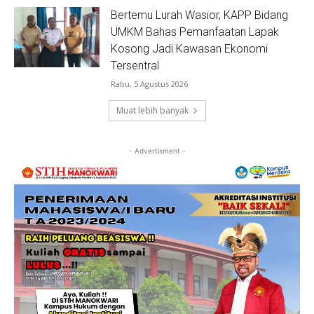
Bertemu Lurah Wasior, KAPP Bidang
UMKM Bahas Pemanfaatan Lapak
Kosong Jadi Kawasan Ekonomi
Tersentral
Rabu, 5 Agustus 2026
Muat lebih banyak
- Advertisment -