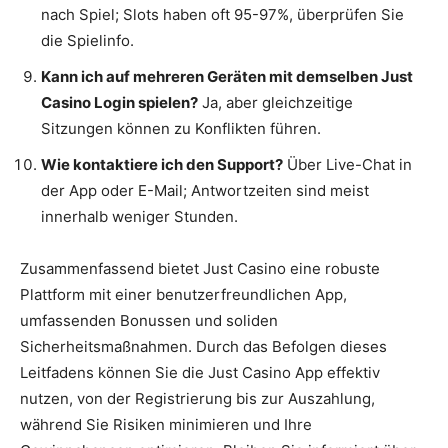
nach Spiel; Slots haben oft 95-97%, überprüfen Sie
die Spielinfo.
Kann ich auf mehreren Geräten mit demselben Just
Casino Login spielen?
Ja, aber gleichzeitige
Sitzungen können zu Konflikten führen.
Wie kontaktiere ich den Support?
Über Live-Chat in
der App oder E-Mail; Antwortzeiten sind meist
innerhalb weniger Stunden.
Zusammenfassend bietet Just Casino eine robuste
Plattform mit einer benutzerfreundlichen App,
umfassenden Bonussen und soliden
Sicherheitsmaßnahmen. Durch das Befolgen dieses
Leitfadens können Sie die Just Casino App effektiv
nutzen, von der Registrierung bis zur Auszahlung,
während Sie Risiken minimieren und Ihre