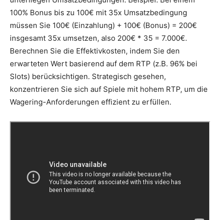
100% Bonus bis zu 100€ mit 35x Umsatzbedingung
müssen Sie 100€ (Einzahlung) + 100€ (Bonus) = 200€
insgesamt 35x umsetzen, also 200€ * 35 = 7.000€.
Berechnen Sie die Effektivkosten, indem Sie den
erwarteten Wert basierend auf dem RTP (z.B. 96% bei
Slots) berücksichtigen. Strategisch gesehen,
konzentrieren Sie sich auf Spiele mit hohem RTP, um die
Wagering-Anforderungen effizient zu erfüllen.