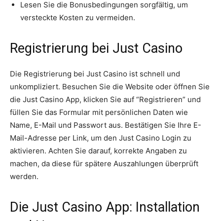
Lesen Sie die Bonusbedingungen sorgfältig, um
versteckte Kosten zu vermeiden.
Registrierung bei Just Casino
Die Registrierung bei Just Casino ist schnell und
unkompliziert. Besuchen Sie die Website oder öffnen Sie
die Just Casino App, klicken Sie auf “Registrieren” und
füllen Sie das Formular mit persönlichen Daten wie
Name, E-Mail und Passwort aus. Bestätigen Sie Ihre E-
Mail-Adresse per Link, um den Just Casino Login zu
aktivieren. Achten Sie darauf, korrekte Angaben zu
machen, da diese für spätere Auszahlungen überprüft
werden.
Die Just Casino App: Installation