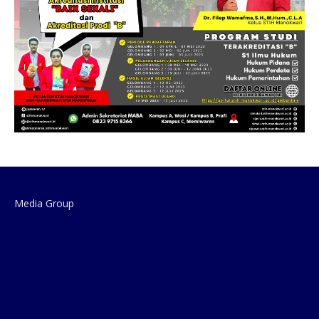
Media Group