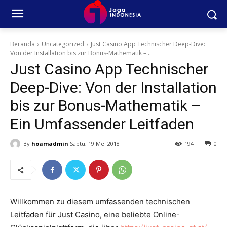
Beranda
Uncategorized
Just Casino App Technischer Deep-Dive:
Von der Installation bis zur Bonus-Mathematik –...
Just Casino App Technischer
Deep-Dive: Von der Installation
bis zur Bonus-Mathematik –
Ein Umfassender Leitfaden
By
hoamadmin
Sabtu, 19 Mei 2018
194
0
Willkommen zu diesem umfassenden technischen
Leitfaden für Just Casino, eine beliebte Online-