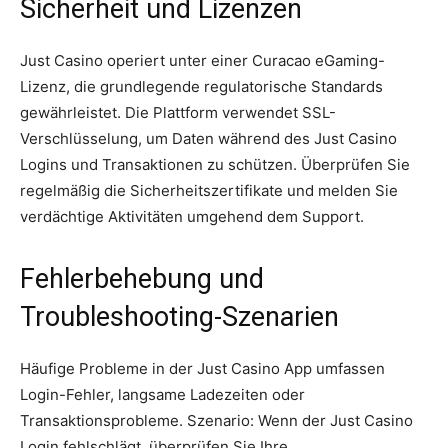
Sicherheit und Lizenzen
Just Casino operiert unter einer Curacao eGaming-
Lizenz, die grundlegende regulatorische Standards
gewährleistet. Die Plattform verwendet SSL-
Verschlüsselung, um Daten während des Just Casino
Logins und Transaktionen zu schützen. Überprüfen Sie
regelmäßig die Sicherheitszertifikate und melden Sie
verdächtige Aktivitäten umgehend dem Support.
Fehlerbehebung und
Troubleshooting-Szenarien
Häufige Probleme in der Just Casino App umfassen
Login-Fehler, langsame Ladezeiten oder
Transaktionsprobleme. Szenario: Wenn der Just Casino
Login fehlschlägt, überprüfen Sie Ihre