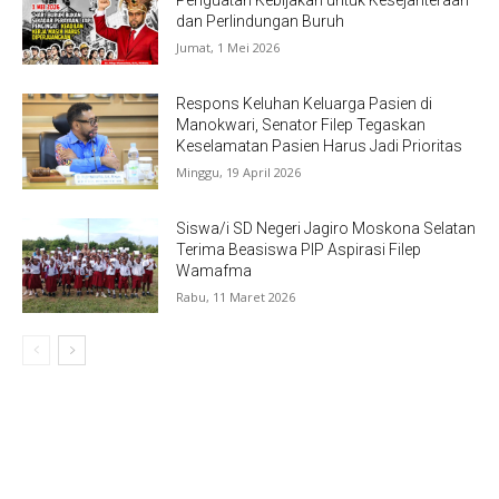
Penguatan Kebijakan untuk Kesejahteraan
dan Perlindungan Buruh
Jumat, 1 Mei 2026
Respons Keluhan Keluarga Pasien di
Manokwari, Senator Filep Tegaskan
Keselamatan Pasien Harus Jadi Prioritas
Minggu, 19 April 2026
Siswa/i SD Negeri Jagiro Moskona Selatan
Terima Beasiswa PIP Aspirasi Filep
Wamafma
Rabu, 11 Maret 2026