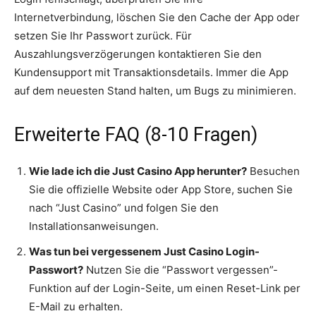
Internetverbindung, löschen Sie den Cache der App oder
setzen Sie Ihr Passwort zurück. Für
Auszahlungsverzögerungen kontaktieren Sie den
Kundensupport mit Transaktionsdetails. Immer die App
auf dem neuesten Stand halten, um Bugs zu minimieren.
Erweiterte FAQ (8-10 Fragen)
Wie lade ich die Just Casino App herunter?
Besuchen
Sie die offizielle Website oder App Store, suchen Sie
nach “Just Casino” und folgen Sie den
Installationsanweisungen.
Was tun bei vergessenem Just Casino Login-
Passwort?
Nutzen Sie die “Passwort vergessen”-
Funktion auf der Login-Seite, um einen Reset-Link per
E-Mail zu erhalten.