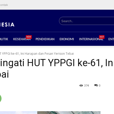
kontak
Search..
NEW
HOT
LITIK
KESEHATAN
PENDIDIKAN
EKONOMI
INTERNASIONAL
EN
T YPPGI ke-61, Ini Harapan dan Pesan Yerison Tebai
ingati HUT YPPGI ke-61, I
ai
374
0