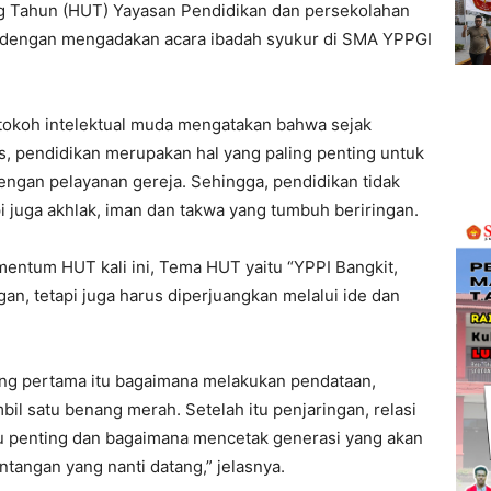
g Tahun (HUT) Yayasan Pendidikan dan persekolahan
ati dengan mengadakan acara ibadah syukur di SMA YPPGI
 tokoh intelektual muda mengatakan bahwa sejak
is, pendidikan merupakan hal yang paling penting untuk
gan pelayanan gereja. Sehingga, pendidikan tidak
 juga akhlak, iman dan takwa yang tumbuh beriringan.
entum HUT kali ini, Tema HUT yaitu “YPPI Bangkit,
an, tetapi juga harus diperjuangkan melalui ide dan
ang pertama itu bagaimana melakukan pendataan,
bil satu benang merah. Setelah itu penjaringan, relasi
tu penting dan bagaimana mencetak generasi yang akan
tangan yang nanti datang,” jelasnya.