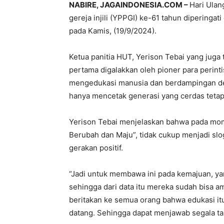
NABIRE, JAGAINDONESIA.COM –
Hari Ulan
gereja injili (YPPGI) ke-61 tahun dipering
pada Kamis, (19/9/2024).
Ketua panitia HUT, Yerison Tebai yang juga
pertama digalakkan oleh pioner para perint
mengedukasi manusia dan berdampingan den
hanya mencetak generasi yang cerdas tetapi
Yerison Tebai menjelaskan bahwa pada mom
Berubah dan Maju”, tidak cukup menjadi slog
gerakan positif.
“Jadi untuk membawa ini pada kemajuan, y
sehingga dari data itu mereka sudah bisa am
beritakan ke semua orang bahwa edukasi i
datang. Sehingga dapat menjawab segala tan