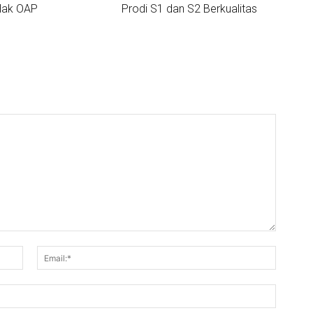
 Hak OAP
Prodi S1 dan S2 Berkualitas
Nama:*
Email:*
Website