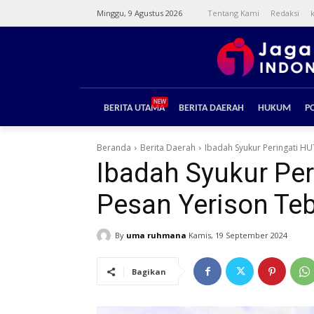
Minggu, 9 Agustus 2026
Tentang Kami
Redaksi
NEW
BERITA UTAMA
BERITA DAERAH
HUKUM
PO
Beranda
Berita Daerah
Ibadah Syukur Peringati HU
Ibadah Syukur Per
Pesan Yerison Teb
By
uma ruhmana
Kamis, 19 September 2024
Bagikan