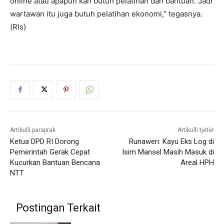
online atau apapun kan butuh pelatihan dan bantuan. Jadi
wartawan itu juga butuh pelatihan ekonomi,” tegasnya.
(Rls)
Artikulli paraprak
Artikulli tjetër
Ketua DPD RI Dorong
Runaweri: Kayu Eks Log di
Pemerintah Gerak Cepat
Isim Mansel Masih Masuk di
Kucurkan Bantuan Bencana
Areal HPH
NTT
Postingan Terkait