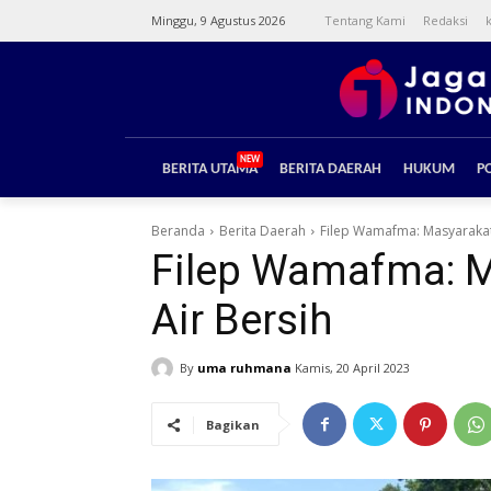
Minggu, 9 Agustus 2026
Tentang Kami
Redaksi
NEW
BERITA UTAMA
BERITA DAERAH
HUKUM
PO
Beranda
Berita Daerah
Filep Wamafma: Masyarakat 
Filep Wamafma: M
Air Bersih
By
uma ruhmana
Kamis, 20 April 2023
Bagikan