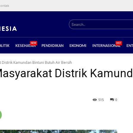
kontak
Search..
NEW
HOT
LITIK
KESEHATAN
PENDIDIKAN
EKONOMI
INTERNASIONAL
EN
Distrik Kamundan Bintuni Butuh Air Bersih
asyarakat Distrik Kamund
515
0