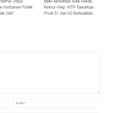
mafma: Otsus
Miliki Akreditasi ‘Baik Sekali’,
 Instrumen Politik
Rektor Filep: IHTP Tawarkan
 Hak OAP
Prodi S1 dan S2 Berkualitas
Nama:*
Email:*