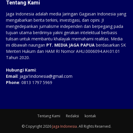
Tentang Kami
Jaga Indonesia adalah media Jaringan Gagasan Indonesia yang
mengabarkan berita terkini, investigasi, dan opini. JI
mengedepankan jurnalisme independen dan berpegang pada
tujuan utama berdirinya yakni gerakan intelektual berbasis
tulisan untuk membantu khalayak memahami realitas. Media
ini dibawah naungan
PT. MEDIA JAGA PAPUA
berdasarkan SK
Menteri Hukum dan HAM RI Nomor AHU.0006094.AH.01.01
Tahun 2020.
Hubungi Kami
:
Email
:
jaga1indonesia@gmail.com
Phone
: 0813 1797 5969
Tentang Kami
Redaksi
kontak
© Copyright 2026
Jaga Indonesia
. All Rights Reserved.